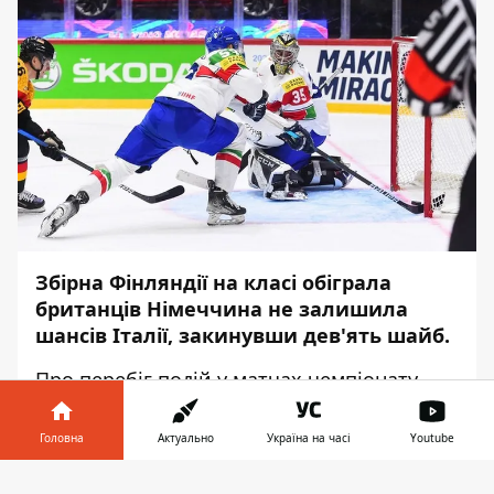
Збірна Фінляндії на класі обіграла
британців Німеччина не залишила
шансів Італії, закинувши дев'ять шайб.
Про перебіг подій у матчах чемпіонату
світу повідомляє
Інформатор
із
посиланням на
IIHF
.
Головна
Актуально
Україна на часі
Youtube
У п'ятницю, 20 травня, у Фінляндії, на
Інформатор у