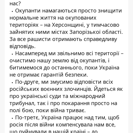
нас?
Окупанти намагаються просто знищити
нормальне життя на окупованих
територіях – на Херсонщині, у тимчасово
зайнятих ними містах Запорізької області.
За все рашисти отримають справедливу
відповідь.
Насамперед ми звільнимо всі території –
очистимо нашу землю від окупантів, і
битимемося до останнього, поки Україна
не отримає гарантій безпеки.
По-друге, ми змусимо відповісти всіх
російських воєнних злочинців. Йдеться як
про українські суди та міжнародний
трибунал, так і про покарання просто на
полі бою, поки війна триває.
По-третє, Україна працює над тим, щоб
росія після війни компенсувала нам все,
що руйнували в нашій країні – до