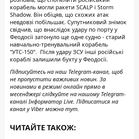
корабель могли
ракети SCALP і Storm
Shadow
. Він обіцяв, що схожих атак
невдовзі побільшає. Супутниковий знімок
свідчив, що внаслідок удару по
порту у
Феодосії затонуло ще одне судно
- старий
навчально-тренувальний корабель
"УТС-150". Після удару ЗСУ
інші російські
кораблі залишили бухту у Феодосії
.
Підписуйтесь на наш
Telegram-канал
, щоб
не пропустити важливих новин. За
новинами в режимі онлайн прямо в
месенджері слідкуйте на нашому Telegram-
каналі
Інформатор Live
. Підписатися на
канал у Viber можна
тут
.
ЧИТАЙТЕ ТАКОЖ: