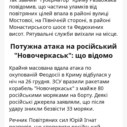
повідомив, що частина уламків від
повітряних цілей впала в районі вулиці
Мостової, на Північній стороні, в районі
Монастирського шосе та Федюхиних
висот. Рятувальні служби виїхали на місце.
Потужна атака на російський
"Новочеркаськ": що відомо
Крайня масована вдала атака по
окупованій Феодосії в Криму відбулася у
ніч на 26 грудня. ЗСУ вразили ракетами
корабель "Новочеркаськ" з
майже 80
російськими моряками на борту
. Деякі
російські джерела заявляли, що після
удару зникли безвісти 33 моряки.
Речник Повітряних сил Юрій Ігнат
розповів, що спопелити російський