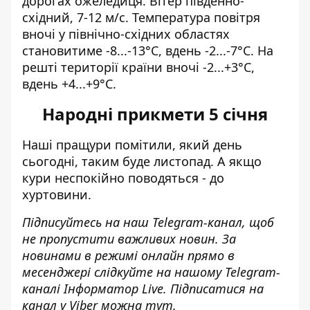
дорогах ожеледиця. Вітер південно-
східний, 7-12 м/с. Температура повітря
вночі у північно-східних областях
становитиме -8...-13°С, вдень -2...-7°С. На
решті території країни вночі -2...+3°С,
вдень +4...+9°С.
Народні прикмети 5 січня
Наші пращури помітили, який день
сьогодні, таким буде листопад. А якщо
кури неспокійно поводяться - до
хуртовини.
Підписуйтесь на наш
Telegram-канал
, щоб
не пропустити важливих новин. За
новинами в режимі онлайн прямо в
месенджері слідкуйте на нашому Telegram-
каналі
Інформатор Live
. Підписатися на
канал у Viber можна
тут
.