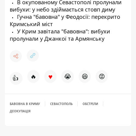
В окупованому Севастополі пролунали
вибухи: у небо здіймається стовп диму
Гучна "бавовна" у Феодосії: перекрито
Кримський міст
У Крим завітала "бавовна": вибухи
пролунали у Джанкої та Армянську
♥
🔥
😭
😆
😡
👍
БАВОВНА В КРИМУ
СЕВАСТОПОЛЬ
ОБСТРІЛИ
ДЕОКУПАЦІЯ