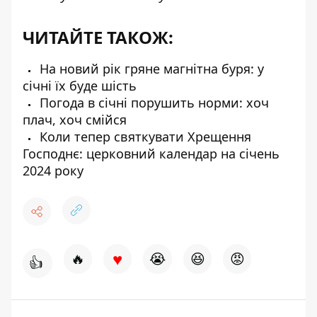
ЧИТАЙТЕ ТАКОЖ:
На новий рік гряне магнітна буря: у
січні їх буде шість
Погода в січні порушить норми: хоч
плач, хоч смійся
Коли тепер святкувати Хрещення
Господнє: церковний календар на січень
2024 року
♥
🔥
😭
😆
😡
👍