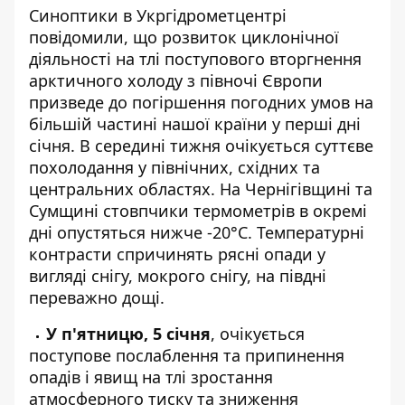
Синоптики
в Укргідрометцентрі
повідомили, що розвиток циклонічної
діяльності
на тлі поступового вторгнення
арктичного холоду з півночі Європи
призведе до погіршення погодних умов на
більшій частині нашої країни у перші дні
січня. В середині тижня очікується суттєве
похолодання у північних, східних та
центральних областях. На Чернігівщині та
Сумщині стовпчики термометрів в окремі
дні опустяться нижче -20°С. Температурні
контрасти спричинять рясні опади у
вигляді снігу, мокрого снігу, на півдні
переважно дощі.
У п'ятницю, 5 січня
, очікується
поступове послаблення та припинення
опадів і явищ на тлі зростання
атмосферного тиску та зниження