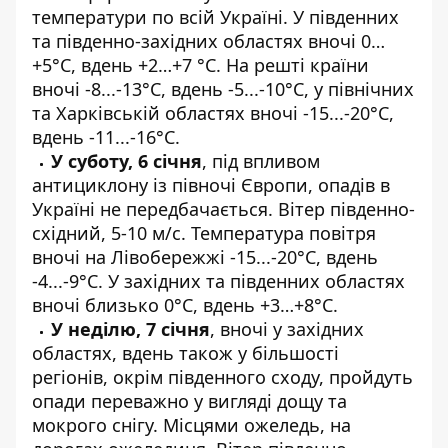
температури по всій Україні. У південних
та південно-західних областях вночі 0…
+5°С, вдень +2…+7 °С. На решті країни
вночі -8...-13°С, вдень -5...-10°С, у північних
та Харківській областях вночі -15...-20°С,
вдень -11...-16°С.
У суботу, 6 січня
, під впливом
антициклону із півночі Європи, опадів в
Україні не передбачається. Вітер південно-
східний, 5-10 м/с. Температура повітря
вночі на Лівобережжі -15...-20°С, вдень
-4...-9°С. У західних та південних областях
вночі близько 0°С, вдень +3…+8°С.
У неділю, 7 січня
, вночі у західних
областях, вдень також у більшості
регіонів, окрім південного сходу, пройдуть
опади переважно у вигляді дощу та
мокрого снігу. Місцями ожеледь, на