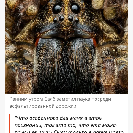
Ранним утром Салб заметил паука посреди
асфальтированной дорожки
"Что особенного для меня в этом
признании, так это то, что эта мама-
паук и ее пауки были только в парке моего