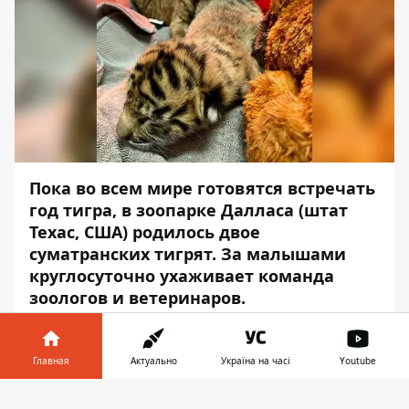
Пока во всем мире готовятся встречать
год тигра, в зоопарке Далласа (штат
Техас, США) родилось двое
суматранских тигрят. За малышами
круглосуточно ухаживает команда
зоологов и ветеринаров.
Об этом сообщает
Информатор
со
ссылкой на
Зоопарк Далласа
.
Главная
Актуально
Україна на часі
Youtube
«Двое очаровательных суматранских
Информатор в