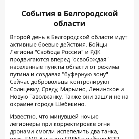
События в Белгородской
области
Второй день в Белгородской области
идут
активные боевые действия
. Бойцы
Легиона "Свобода России" и РДК
продвигаются вперед "освобождая"
населенные пункты области от режима
путина и создавая "буферную зону".
Сейчас
добровольцы контролируют
Солнцевку, Среду, Марьино, Ленинское и
Новую Таволжанку. Также они зашли не на
окраине города Шебекино.
Известно, что минувшей ночью
легионеры при корректировке огня
дронами смогли
испепелить два танка,
один БМП-3 и один БРДМ
в районе КПП