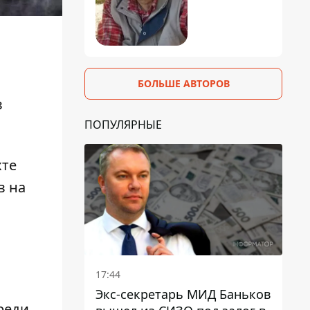
БОЛЬШЕ АВТОРОВ
в
ПОПУЛЯРНЫЕ
хте
в на
17:44
Экс-секретарь МИД Баньков
реди