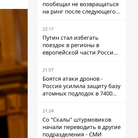
пообещал не возвращаться
на ринг после следующего
боя
22:17
Путин стал избегать
поездок в регионы в
европейской части России,
куда регулярно долетают
дроны
21:57
Боятся атаки дронов -
Россия усилила защиту базу
атомных подлодок в 7400
км от Украины
21:24
Со "Скалы" штурмовиков
начали переводить в другие
подразделения - СМИ