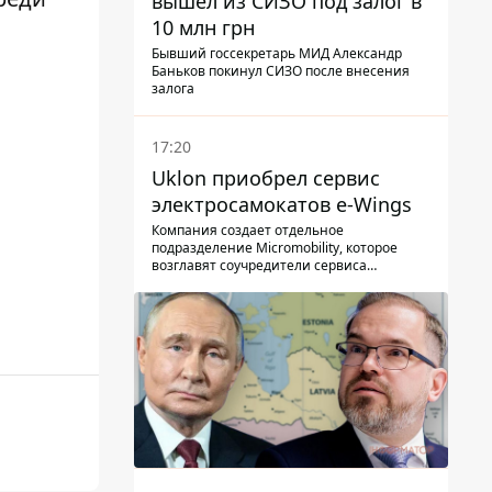
вышел из СИЗО под залог в
10 млн грн
Бывший госсекретарь МИД Александр
Баньков покинул СИЗО после внесения
залога
17:20
Uklon приобрел сервис
электросамокатов e-Wings
Компания создает отдельное
подразделение Micromobility, которое
возглавят соучредители сервиса
самокатов.