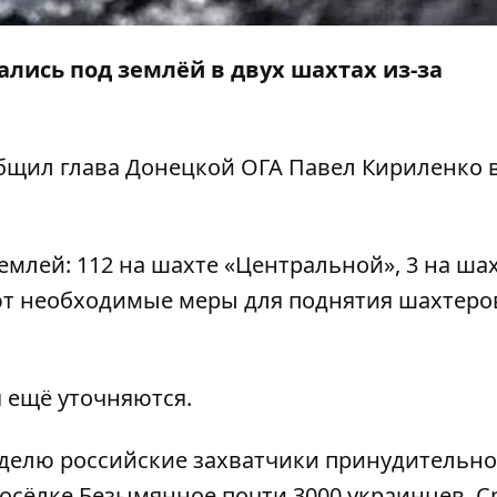
ались под землёй в двух шахтах из-за
общил глава Донецкой ОГА Павел Кириленко 
емлей: 112 на шахте «Центральной», 3 на ша
т необходимые меры для поднятия шахтеро
 ещё уточняются.
еделю российские захватчики принудительно
осёлке Безымянное почти 3000 украинцев. С