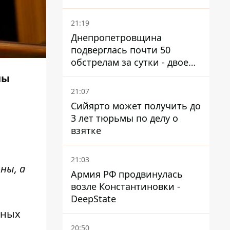
21:19
Днепропетровщина
подверглась почти 50
обстрелам за сутки - двое
погибших, шесть
ны
пострадавших
21:07
Сийярто может получить до
3 лет тюрьмы по делу о
взятке
21:03
ны, а
Армия РФ продвинулась
возле Константиновки -
DeepState
нных
20:50