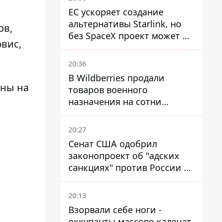
ЕС ускоряет создание
альтернативы Starlink, но
ов
,
без SpaceX проект может не
рвис,
обойтись
20:36
В Wildberries продали
ены на
товаров военного
назначения на сотни
миллионов, но удары ВСУ
изменили ситуацию
20:27
Сенат США одобрил
законопроект об "адских
санкциях" против России и
Ирана
20:13
Взорвали себе ноги -
оккупанты массово калечат