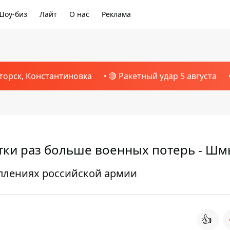
Шоу-биз
Лайт
О нас
Реклама
торск, Константиновка
🔴 Ракетный удар 5 августа
ятки раз больше военных потерь - Шм
уплениях российской армии
👍