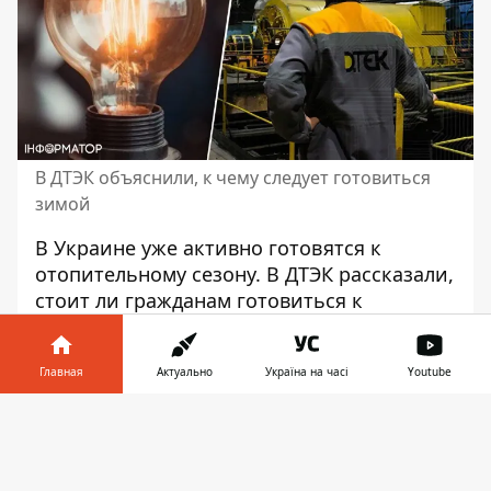
В ДТЭК объяснили, к чему следует готовиться
зимой
В Украине уже активно готовятся к
отопительному сезону. В ДТЭК рассказали,
стоит ли гражданам готовиться к
вероятных отключений света
. Стало
известно, как готовятся энергетики к
Главная
Актуально
Україна на часі
Youtube
сложной зиме.
Информатор в
По словам директора ДТЭК Дмитрия
Скачать
телефоне
👉
Сахарчука, власти и энергетики пытаются
сделать так, чтобы отключений света не