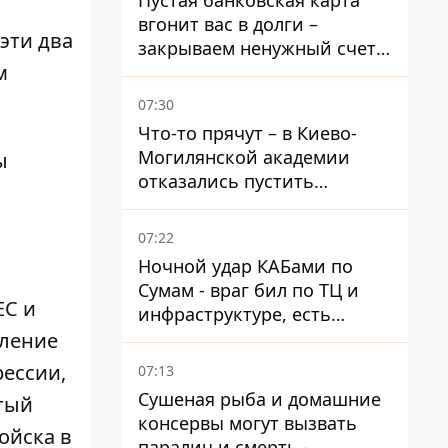
Пустая банковская карта
вгонит вас в долги –
эти два
закрываем ненужный счет
м
правильно
07:30
Что-то прячут – в Киево-
Могилянской академии
ы
отказались пустить
комиссию по охране
памятников на территорию
07:22
Ночной удар КАБами по
Сумам - враг бил по ТЦ и
ЕС и
инфраструктуре, есть
ранены
иление
рессии,
07:13
Сушеная рыба и домашние
тый
консервы могут вызвать
ойска в
паралич и смерть -