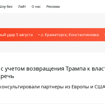
Шоу-биз
Лайт
О нас
Реклама
ный удар 5 августа
⚠️ Краматорск, Константиновка
с учетом возвращения Трампа к власт
 речь
 консультировали партнеры из Европы и США