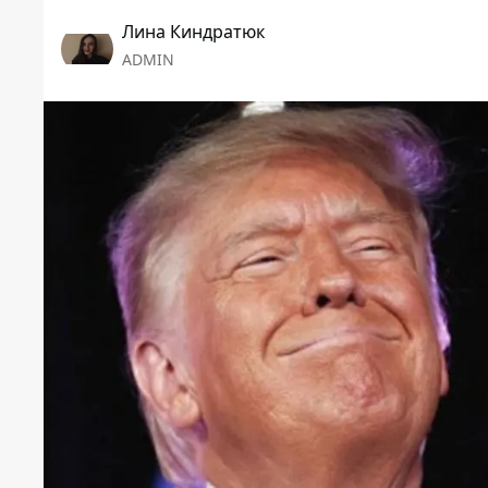
Лина Киндратюк
ADMIN