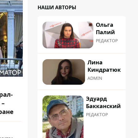
НАШИ АВТОРЫ
Ольга
Палий
РЕДАКТОР
Лина
Киндратюк
ADMIN
рал-
Эдуард
 –
Бакканский
ране
РЕДАКТОР