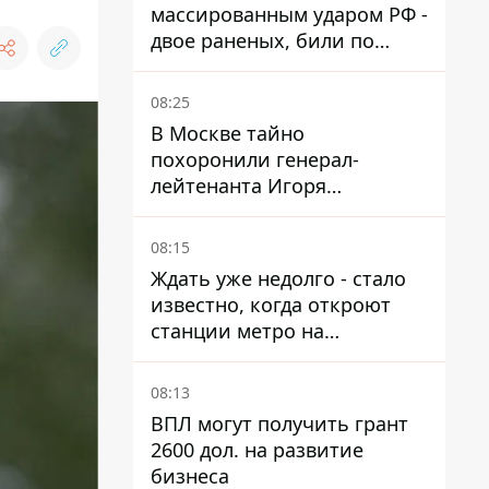
массированным ударом РФ -
двое раненых, били по
Никопольщине и
Синельниковщине
08:25
В Москве тайно
похоронили генерал-
лейтенанта Игоря
Иерусалимова – мог
погибнуть от взрыва в
08:15
ресторане
Ждать уже недолго - стало
известно, когда откроют
станции метро на
Виноградаре
08:13
ВПЛ могут получить грант
2600 дол. на развитие
бизнеса