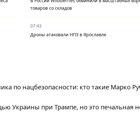
неса
В России Wildberries обвинили в масштабных вор
товаров со складов
07:43
Дроны атаковали НПЗ в Ярославле
ика по нацбезопасности: кто такие Марко Ру
ью Украины при Трампе, но это печальная н