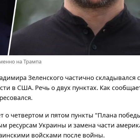
менно на Трампа
адимира Зеленского частично складывался 
асти в США. Речь
о двух пунктах
. Как сообщае
ресовался.
дет о четвертом и пятом
пункты "Плана побед
ым ресурсам Украины и замена части америк
раинскими войсками после войны.