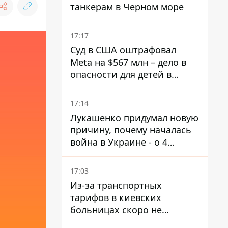
танкерам в Черном море
17:17
Суд в США оштрафовал
Meta на $567 млн ​​– дело в
опасности для детей в
соцсетях
17:14
Лукашенко придумал новую
причину, почему началась
война в Украине - о 4
позициях речь не идет
17:03
Из-за транспортных
тарифов в киевских
больницах скоро не
останется медсестер и