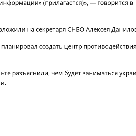
информации» (прилагается)», — говорится в
ложили на секретаря СНБО Алексея Данилов
О
планировал создать центр противодействи
льте разъяснили,
чем будет заниматься укра
ии
.