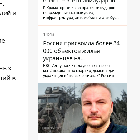
больше всего авиаударов
н,
КАБ-250
В Краматорске из-за вражеских ударов
лей и
повреждены частные дома,
инфраструктура, автомобили и автобус, а
всего за сутки на Донетчине погиб один
человек и еще 15 получили ранения
14:43
ие
Россия присвоила более 34
000 объектов жилья
украинцев на
оккупированных
BBC Verify насчитала десятки тысяч
чных
конфискованных квартир, домов и дач
территориях -
украинцев в "новых регионах" России
ций в
расследование BBC