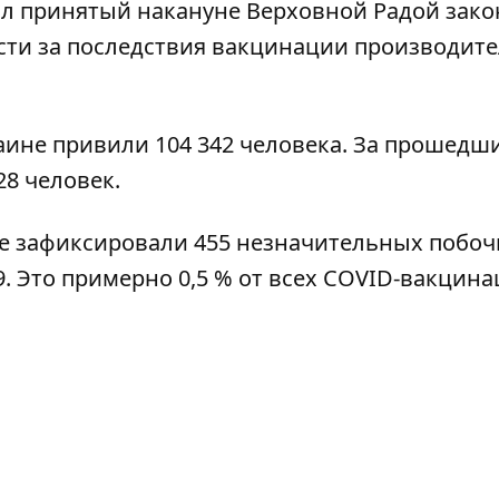
ал принятый накануне Верховной Радой зако
сти за последствия вакцинации производите
аине привили 104 342 человека
. За прошедш
28 человек.
не
зафиксировали 455 незначительных побо
9
. Это примерно 0,5 % от всех COVID-вакцина