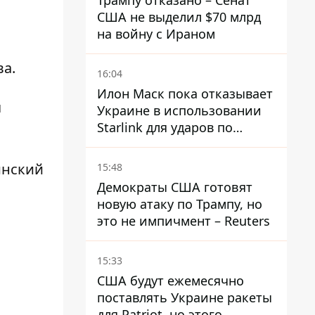
Трампу отказано – Сенат
США не выделил $70 млрд
на войну с Ираном
а.
16:04
Илон Маск пока отказывает
я
Украине в использовании
Starlink для ударов по
территории России – СМИ
инский
15:48
Демократы США готовят
новую атаку по Трампу, но
это не импичмент – Reuters
15:33
США будут ежемесячно
поставлять Украине ракеты
для Patriot, но этого