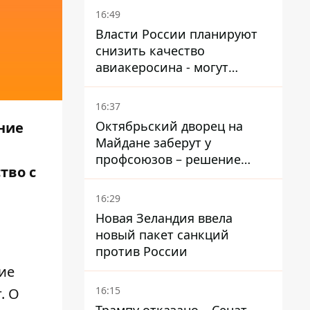
санитарок - профессор
16:49
Голубовская
Власти России планируют
снизить качество
авиакеросина - могут
появиться проблемы с
самолетами в Якутию
16:37
Октябрьский дворец на
ние
Майдане заберут у
профсоюзов – решение
тво с
Хозяйственного суда
16:29
Новая Зеландия ввела
новый пакет санкций
против России
ие
16:15
. О