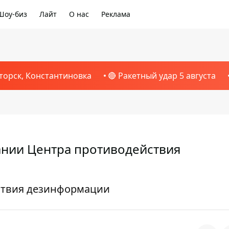
Шоу-биз
Лайт
О нас
Реклама
торск, Константиновка
🔴 Ракетный удар 5 августа
дании Центра противодействия
йствия дезинформации