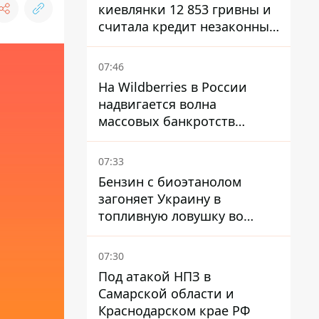
киевлянки 12 853 гривны и
считала кредит незаконным
- что решил суд
07:46
На Wildberries в России
надвигается волна
массовых банкротств
продавцов - Reuters
07:33
Бензин с биоэтанолом
загоняет Украину в
топливную ловушку во
время войны - Сергей Куюн
07:30
Под атакой НПЗ в
Самарской области и
Краснодарском крае РФ