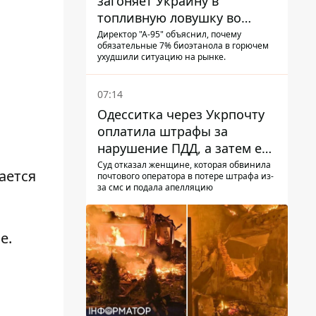
загоняет Украину в
топливную ловушку во
время войны - Сергей Куюн
Директор "А-95" объяснил, почему
обязательные 7% биоэтанола в горючем
ухудшили ситуацию на рынке.
07:14
Одесситка через Укрпочту
оплатила штрафы за
нарушение ПДД, а затем ее
счета заблокировали - в
Суд отказал женщине, которая обвинила
ается
почтового оператора в потере штрафа из-
чем причина и что решил
за смс и подала апелляцию
суд
е.