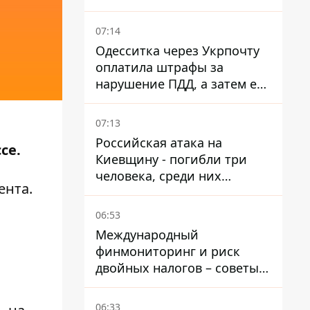
07:14
Одесситка через Укрпочту
оплатила штрафы за
нарушение ПДД, а затем ее
счета заблокировали - в
чем причина и что решил
07:13
суд
Российская атака на
се.
Киевщину - погибли три
человека, среди них
ента.
ребенок 2022 года
рождения
06:53
Международный
финмониторинг и риск
двойных налогов – советы
украинцам в Польше
06:33