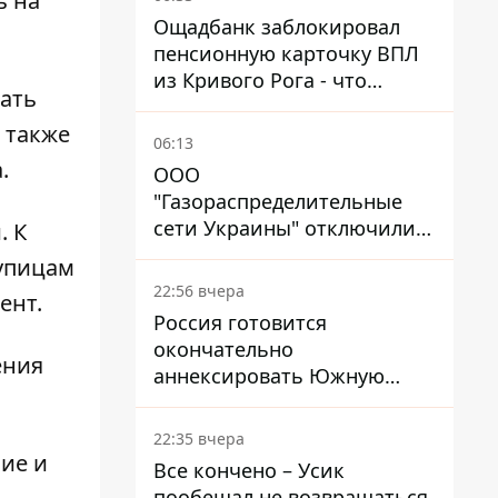
ь на
Ощадбанк заблокировал
пенсионную карточку ВПЛ
из Кривого Рога - что
ать
решил суд
 также
06:13
.
ООО
"Газораспределительные
сети Украины" отключили
. К
львовянке газ - что решил
рупицам
суд
22:56 вчера
ент.
Россия готовится
окончательно
ения
аннексировать Южную
Осетию – страны НАТО
обеспокоены
22:35 вчера
шие и
Все кончено – Усик
пообещал не возвращаться