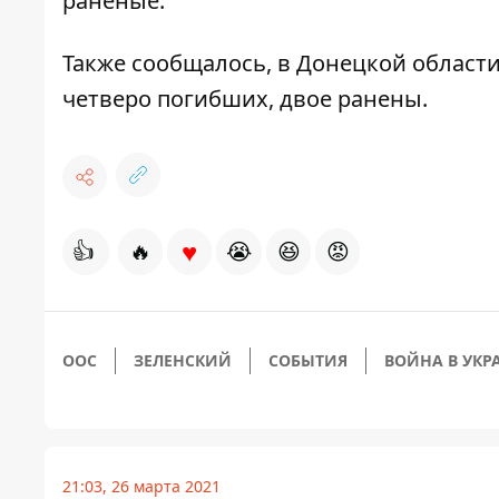
раненые.
Также сообщалось, в Донецкой област
четверо погибших
, двое ранены.
♥
👍
🔥
😭
😆
😡
ООС
ЗЕЛЕНСКИЙ
СОБЫТИЯ
ВОЙНА В УКР
21:03, 26 марта 2021