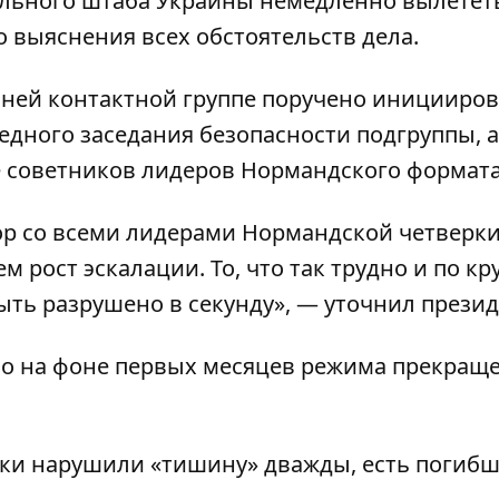
ального штаба Украины немедленно вылетет
 выяснения всех обстоятельств дела.
ней контактной группе поручено иницииров
дного заседания безопасности подгруппы, а
е советников лидеров Нормандского формата
ор со всеми лидерами Нормандской четверки
 рост эскалации. То, что так трудно и по к
ыть разрушено в секунду», — уточнил презид
но на фоне первых месяцев режима прекращ
ки нарушили «тишину» дважды
, есть погиб