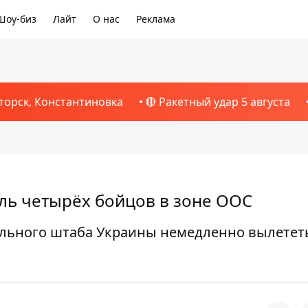
Шоу-биз
Лайт
О нас
Реклама
торск, Константиновка
🔴 Ракетный удар 5 августа
ель четырёх бойцов в зоне ООС
ального штаба Украины немедленно вылетет