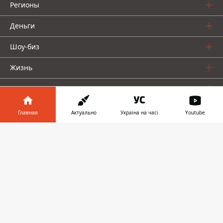
Регионы
Деньги
Шоу-биз
Жизнь
О нас
Главная
Актуально
Україна на часі
Youtube
Информатор в
Скачать
телефоне
👉
Информатор проекты
Столица
Ваши финансы
Авто
Geek
© 2016-2026 Informator