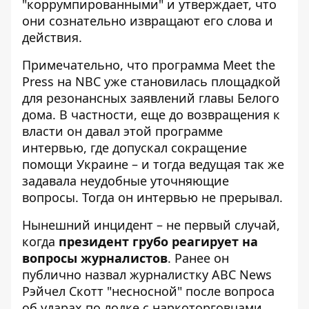
"коррумпированными" и утверждает, что
они сознательно извращают его слова и
действия.
Примечательно, что программа Meet the
Press на NBC уже становилась площадкой
для резонансных заявлений главы Белого
дома. В частности, еще до возвращения к
власти он давал этой программе
интервью, где
допускал сокращение
помощи Украине
– и тогда ведущая так же
задавала неудобные уточняющие
вопросы. Тогда он интервью не прерывал.
Нынешний инцидент – не первый случай,
когда
президент грубо реагирует на
вопросы журналистов
. Ранее он
публично назвал журналистку ABC News
Рэйчел Скотт "несносной" после вопроса
об ударах по лодке с наркоторговцами.