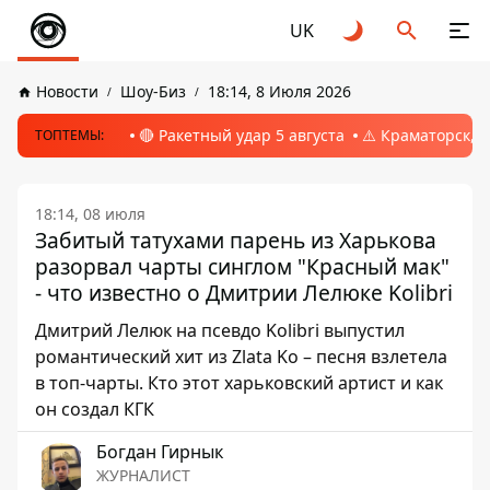
UK
Новости
Шоу-Биз
18:14, 8 Июля 2026
🔴 Ракетный удар 5 августа
⚠️ Краматорск, 
ТОПТЕМЫ:
18:14, 08 июля
Забитый татухами парень из Харькова
разорвал чарты синглом "Красный мак"
- что известно о Дмитрии Лелюке Kolibri
Дмитрий Лелюк на псевдо Kolibri выпустил
романтический хит из Zlata Ko – песня взлетела
в топ-чарты. Кто этот харьковский артист и как
он создал КГК
Богдан Гирнык
ЖУРНАЛИСТ