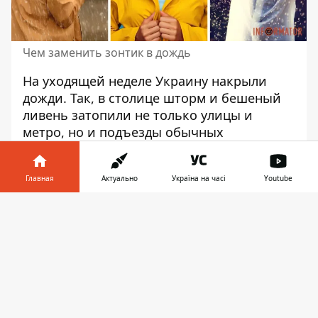
Чем заменить зонтик в дождь
На уходящей неделе Украину накрыли
дожди. Так,
в столице шторм и бешеный
ливень
затопили не только улицы и
метро, ​​но и подъезды обычных
многоэтажек. Надвигается осень, так что к
воде с неба пора привыкать.
Главная
Актуально
Україна на часі
Youtube
Если вы не любите носить зонт, который
Информатор в
часто забываете где-нибудь... Или же если
Скачать
телефоне
👉
ваш зонт сломался под напором ветра в
самый неподходящий момент, помните,
есть альтернатива. Информатор о ней
расскажет!
Легкая куртка или худи с