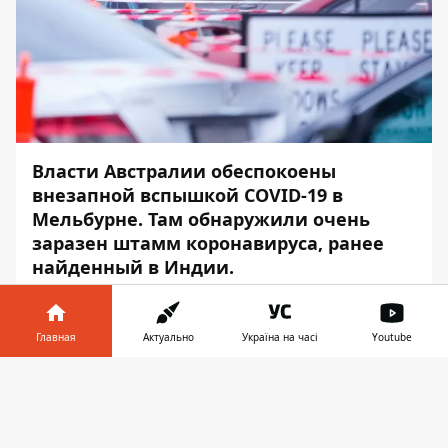
Власти Австралии обеспокоены
внезапной вспышкой COVID-19 в
Мельбурне. Там обнаружили очень
заразен штамм коронавируса, ранее
найденный в Индии.
Об этом сообщает
Информатор
со
ссылкой на
Reuters
.
Главная
Актуально
Україна на часі
Youtube
«Мы серьезно озабочены», — заявила
Информатор в
Скачать
журналистам в Мельбурне главный
телефоне
👉
санитарный врач штата Виктория Бретт
Саттон.