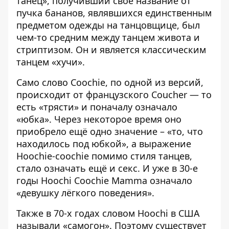
танец», получивший своё название от
пучка бананов, являвшихся единственным
предметом одежды на танцовщице, был
чем-то средним между танцем живота и
стриптизом. Он и является классическим
танцем «хучи».
Само слово Coochie, по одной из версий,
происходит от французского Сoucher — то
есть «трясти» и поначалу означало
«юбка». Через некоторое время оно
приобрело ещё одно значение – «то, что
находилось под юбкой», а выражение
Hoochie-coochie помимо стиля танцев,
стало означать ещё и секс. И уже в 30-е
годы Hoochi Coochie Mamma означало
«девушку лёгкого поведения».
Также в 70-х годах словом Hoochi в США
называли «самогон». Поэтому существует