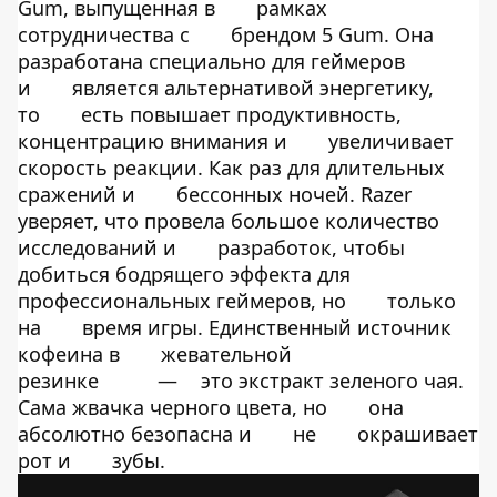
Gum, выпущенная в
рамках
сотрудничества с
брендом 5 Gum. Она
разработана специально для геймеров
и
является альтернативой энергетику,
то
есть повышает продуктивность,
концентрацию внимания и
увеличивает
скорость реакции. Как раз для длительных
сражений и
бессонных ночей. Razer
уверяет, что провела большое количество
исследований и
разработок, чтобы
добиться бодрящего эффекта для
профессиональных геймеров, но
только
на
время игры. Единственный источник
кофеина в
жевательной
резинке
—
это экстракт зеленого чая.
Сама жвачка черного цвета, но
она
абсолютно безопасна и
не
окрашивает
рот и
зубы.