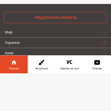
ПРЕДЛОЖИТЬ НОВОСТЬ
Мир
Украина
Киев
Регионы
Главная
Актуально
Україна на часі
Youtube
Деньги
Информатор в
Скачать
Шоу-биз
телефоне
👉
Жизнь
О нас