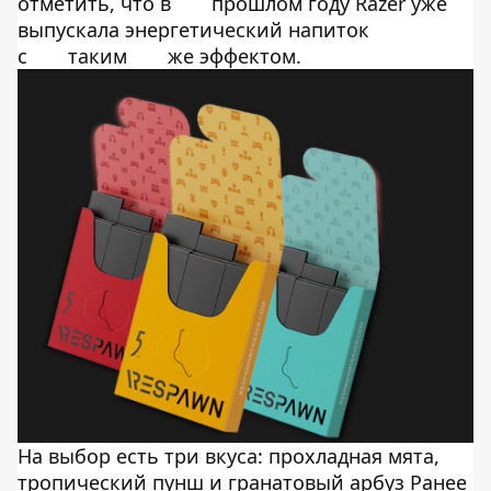
отметить, что в
прошлом году Razer уже
выпускала энергетический напиток
с
таким
же эффектом.
На выбор есть три вкуса: прохладная мята,
тропический пунш и гранатовый арбуз Ранее