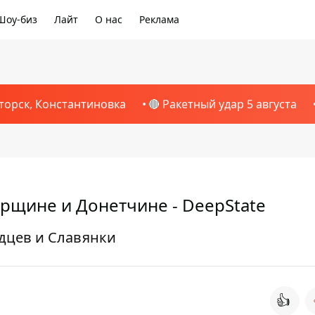
Шоу-биз
Лайт
О нас
Реклама
торск, Константиновка
🔴 Ракетный удар 5 августа
рщине и Донетчине - DeepState
одцев и Славянки
👍