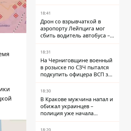
СМИ
18:41
Дрон со взрывчаткой в ​​
аэропорту Лейпцига мог
сбить водитель автобуса –
Welt
18:31
ремя
На Черниговщине военный
в розыске по СЗЧ пытался
подкупить офицера ВСП за
40 тысяч гривен
ники
18:30
цкой
В Кракове мужчина напал и
обижал украинцев –
полиция уже начала
расследование
18:20