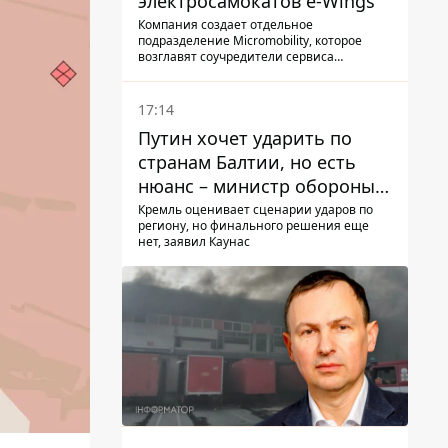
электросамокатов e-Wings
Компания создает отдельное
подразделение Micromobility, которое
возглавят соучредители сервиса
самокатов.
17:14
Путин хочет ударить по
странам Балтии, но есть
нюанс – министр обороны
Литвы сделал заявление
Кремль оценивает сценарии ударов по
региону, но финального решения еще
нет, заявил Каунас