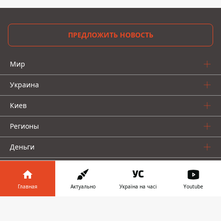
ПРЕДЛОЖИТЬ НОВОСТЬ
Мир
Украина
Киев
Регионы
Деньги
Шоу-биз
Главная
Актуально
Україна на часі
Youtube
Жизнь
Информатор в
О нас
Скачать
телефоне
👉