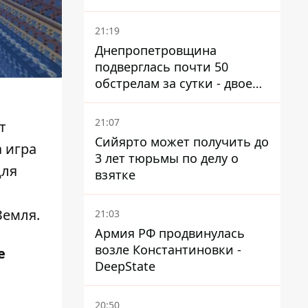
21:19
Днепропетровщина
подверглась почти 50
обстрелам за сутки - двое
погибших, шесть
пострадавших
21:07
т
Сийярто может получить до
а игра
3 лет тюрьмы по делу о
для
взятке
Земля.
21:03
Армия РФ продвинулась
возле Константиновки -
е
DeepState
20:50