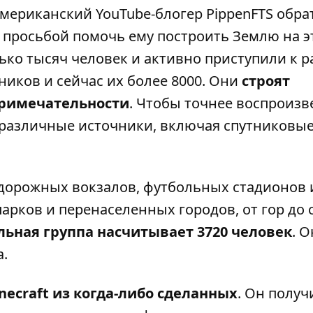
 американский YouTube-блогер PippenFTS обра
с просьбой помочь ему построить Землю на э
ько тысяч человек и активно приступили к р
иков и сейчас их более 8000. Они
строят
примечательности
. Чтобы точнее воспроизв
т различные источники, включая спутниковы
одорожных вокзалов, футбольных стадионов 
арков и перенаселенных городов, от гор до 
ьная группа насчитывает 3720 человек
. О
а.
necraft из когда-либо сделанных
. Он получ