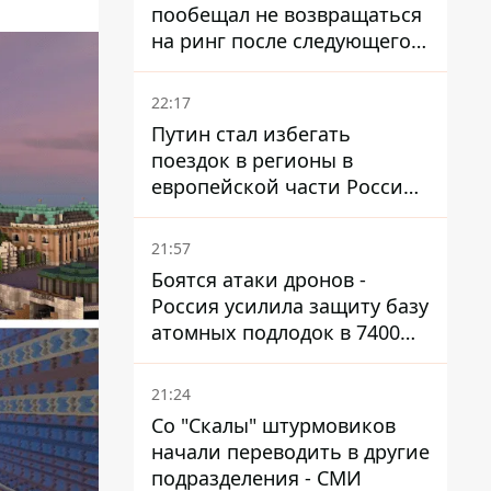
пообещал не возвращаться
на ринг после следующего
боя
22:17
Путин стал избегать
поездок в регионы в
европейской части России,
куда регулярно долетают
дроны
21:57
Боятся атаки дронов -
Россия усилила защиту базу
атомных подлодок в 7400
км от Украины
21:24
Со "Скалы" штурмовиков
начали переводить в другие
подразделения - СМИ