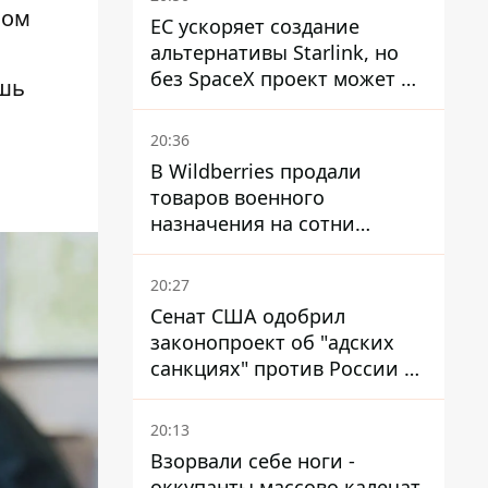
вом
ЕС ускоряет создание
альтернативы Starlink, но
без SpaceX проект может не
ишь
обойтись
20:36
В Wildberries продали
товаров военного
назначения на сотни
миллионов, но удары ВСУ
изменили ситуацию
20:27
Сенат США одобрил
законопроект об "адских
санкциях" против России и
Ирана
20:13
Взорвали себе ноги -
оккупанты массово калечат