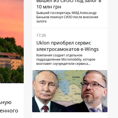
вышел из СИЗО под залог в
10 млн грн
Бывший госсекретарь МИД Александр
Баньков покинул СИЗО после внесения
залога
17:20
Uklon приобрел сервис
электросамокатов e-Wings
Компания создает отдельное
подразделение Micromobility, которое
возглавят соучредители сервиса
самокатов.
льную
ненного