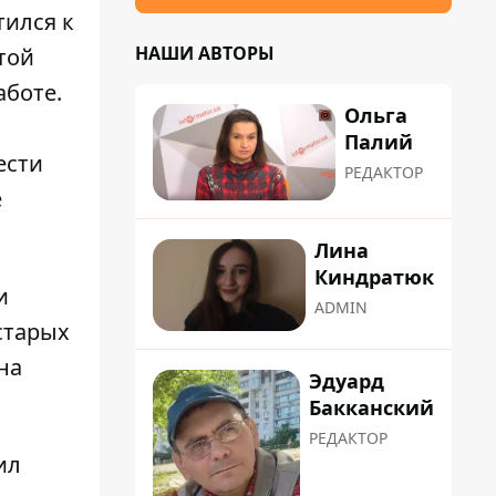
тился к
НАШИ АВТОРЫ
той
аботе.
Ольга
Палий
ести
РЕДАКТОР
е
Лина
Киндратюк
и
ADMIN
старых
на
Эдуард
Бакканский
РЕДАКТОР
ил