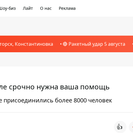
Шоу-биз
Лайт
О нас
Реклама
торск, Константиновка
🔴 Ракетный удар 5 августа
Земле срочно нужна ваша помощь
е присоединились более 8000 человек
👍