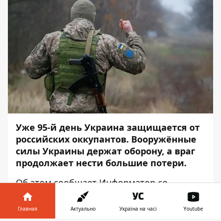
Уже 95-й день Украина защищается от
российских оккупантов. Вооружённые
силы Украины держат оборону, а враг
продолжает нести большие потери.
Об этом сообщает
Информатор
со
ссылкой на
пресс-службу
Генерального
штаба ВСУ.
Главная
Актуально
Україна на часі
Youtube