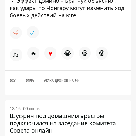
Эффект домино – Братчук объяснил,
как удары по Чонгару могут изменить ход
боевых действий на юге
♥
🔥
😭
😆
😡
👍
ВСУ
БПЛА
АТАКА ДРОНОВ НА РФ
18:16, 09 июня
Шуфрич под домашним арестом
подключился на заседание комитета
Совета онлайн