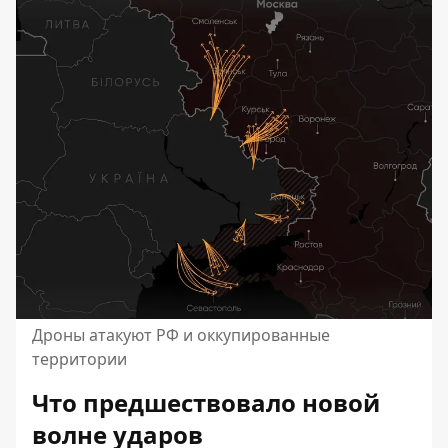
Дроны атакуют РФ и оккупированные
территории
Что предшествовало новой
волне ударов