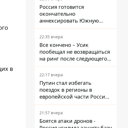
Россия готовится
окончательно
аннексировать Южную
ого
Осетию – страны НАТО
обеспокоены
22:35 вчера
Все кончено – Усик
пообещал не возвращаться
на ринг после следующего
боя
их в
22:17 вчера
Путин стал избегать
поездок в регионы в
европейской части России,
куда регулярно долетают
дроны
21:57 вчера
Боятся атаки дронов -
Россия усилила защиту базу