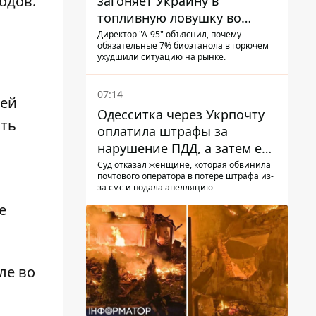
одов.
загоняет Украину в
топливную ловушку во
время войны - Сергей Куюн
Директор "А-95" объяснил, почему
обязательные 7% биоэтанола в горючем
ухудшили ситуацию на рынке.
07:14
щей
Одесситка через Укрпочту
ать
оплатила штрафы за
нарушение ПДД, а затем ее
счета заблокировали - в
Суд отказал женщине, которая обвинила
почтового оператора в потере штрафа из-
чем причина и что решил
за смс и подала апелляцию
суд
е
ле во