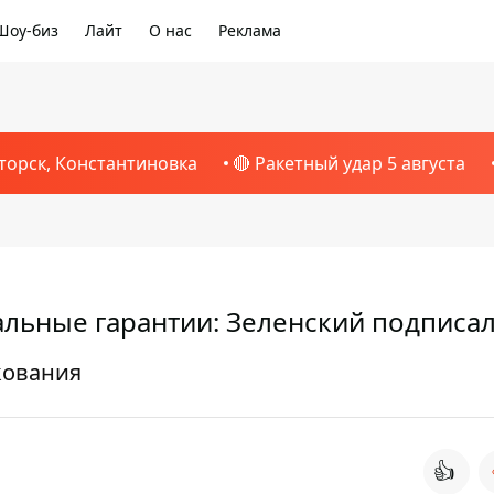
Шоу-биз
Лайт
О нас
Реклама
1
торск, Константиновка
🔴 Ракетный удар 5 августа
льные гарантии: Зеленский подписал
икования
👍