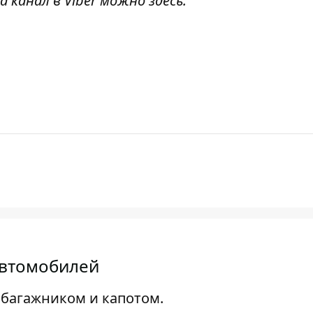
а канал в Viber можно
здесь
.
 автомобилей
 багажником и капотом.