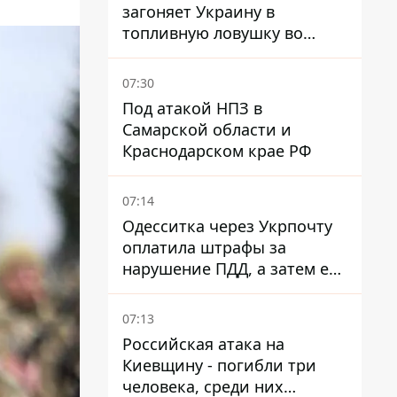
загоняет Украину в
топливную ловушку во
время войны - Сергей Куюн
07:30
Под атакой НПЗ в
Самарской области и
Краснодарском крае РФ
07:14
Одесситка через Укрпочту
оплатила штрафы за
нарушение ПДД, а затем ее
счета заблокировали - в
чем причина и что решил
07:13
суд
Российская атака на
Киевщину - погибли три
человека, среди них