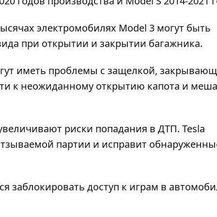
20 годов производства и Model S 2014-2021 г
 тысячах электромобилях Model 3 могут быть
ида при открытии и закрытии багажника.
могут иметь проблемы с защелкой, закрываю
сти к неожиданному открытию капота и меш
увеличивают риски попадания в ДТП. Tesla
отзываемой партии и исправит обнаруженны
тся заблокировать доступ к играм в автомоби