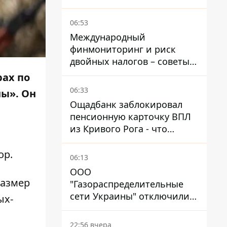
ребенок 2022 года
рождения
06:53
Международный
финмониторинг и риск
двойных налогов – советы
украинцам в Польше
рах по
06:33
ы». Он
Ощадбанк заблокировал
пенсионную карточку ВПЛ
из Кривого Рога - что
решил суд
ор
.
06:13
ООО
размер
"Газораспределительные
сети Украины" отключили
ых-
львовянке газ - что решил
суд
22:56 вчера