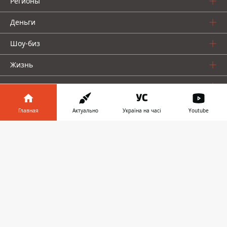
Регионы
Деньги
Шоу-биз
Жизнь
О нас
Главная
Актуально
Україна на часі
Youtube
Информатор в
Скачать
телефоне
👉
Информатор проекты
Столица
Ваши финансы
Авто
Geek
© 2016-2026 Informator