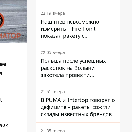
раскрыли детали
22:19 вчера
Наш гнев невозможно
измерить – Fire Point
показал ракету с
загадочной отметкой 723
22:05 вчера
Польша после успешных
ее
раскопок на Волыни
а
захотела провести
эксгумацию в новых местах
21:51 вчера
,
В PUMA и Intertop говорят о
дефиците – ракеты сожгли
склады известных брендов
ных
21:35 вчера