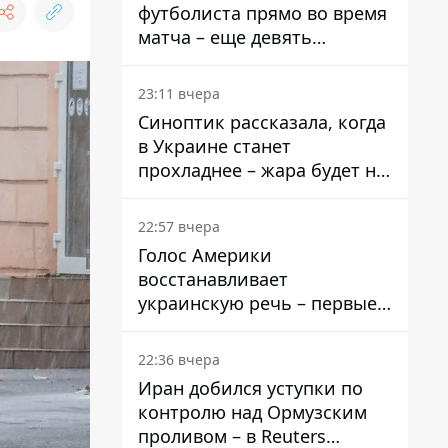
футболиста прямо во время
матча – еще девять
пострадали
23:11 вчера
Синоптик рассказала, когда
в Украине станет
прохладнее – жара будет не
долго
22:57 вчера
Голос Америки
восстанавливает
украинскую речь – первые
эфиры ожидаются на
следующей неделе
22:36 вчера
Иран добился уступки по
контролю над Ормузским
проливом – в Reuters