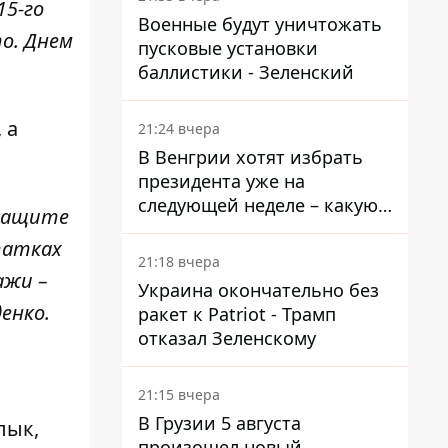
15-го
Военные будут уничтожать
то. Днем
пусковые установки
баллистики - Зеленский
 а
21:24 вчера
В Венгрии хотят избрать
президента уже на
следующей неделе – какую
ытащите
дату предлагают
татках
21:18 вчера
ажи –
Украина окончательно без
енко.
ракет к Patriot - Трамп
отказал Зеленскому
21:15 вчера
В Грузии 5 августа
лык,
произошел новый