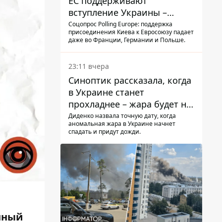
ЕС поддерживают
вступление Украины –
результаты опроса
Соцопрос Polling Europe: поддержка
присоединения Киева к Евросоюзу падает
даже во Франции, Германии и Польше.
23:11 вчера
Синоптик рассказала, когда
в Украине станет
прохладнее – жара будет не
долго
Диденко назвала точную дату, когда
аномальная жара в Украине начнет
спадать и придут дожди.
нный