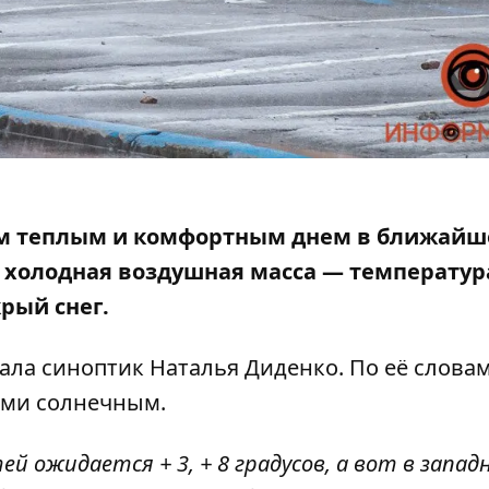
им теплым и комфортным днем ​​в ближайш
т холодная воздушная масса — температур
крый снег.
ла синоптик Наталья Диденко. По её словам
тами солнечным.
й ожидается + 3, + 8 градусов, а вот в запад