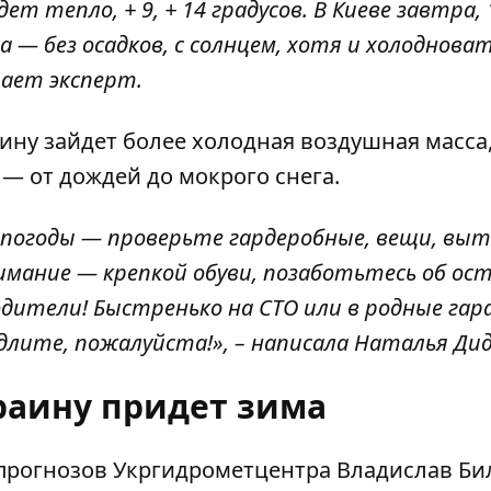
т тепло, + 9, + 14 градусов. В Киеве завтра, 
 — без осадков, с солнцем, хотя и холоднова
щает эксперт.
ину зайдет более холодная воздушная масса,
— от дождей до мокрого снега.
 погоды — проверьте гардеробные, вещи, в
имание — крепкой обуви, позаботьтесь об ос
дители! Быстренько на СТО или в родные гар
длите, пожалуйста!», – написала Наталья Дид
краину придет зима
прогнозов Укргидрометцентра Владислав Би