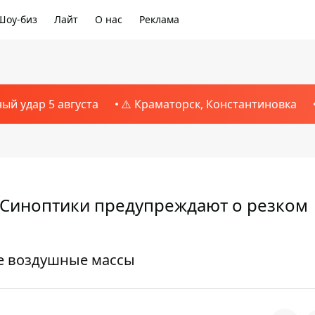
Шоу-биз
Лайт
О нас
Реклама
ный удар 5 августа
⚠️ Краматорск, Константиновка
. Синоптики предупреждают о резком
ые воздушные массы