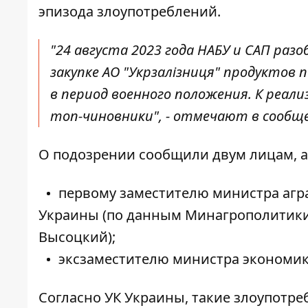
эпизода злоупотреблений.
"24 августа 2023 года НАБУ и САП ра
закупке АО "Укрзалізниця" продуктов
в период военного положения. К реа
топ-чиновники", - отмечают в сообщ
О подозрении сообщили двум лицам, а
первому заместителю министра аграр
Украины (
по данным Минагрополитик
Высоцкий);
эксзаместителю министра экономики ч.
Согласно УК Украины, такие злоупотр