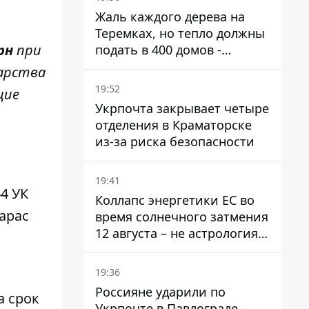
Жаль каждого дерева на
Теремках, но тепло должны
рн
при
подать в 400 домов -
депутат Киевсовета
дарства
19:52
щие
Укрпочта закрывает четыре
отделения в Краматорске
из-за риска безопасности
19:41
4 УК
Коллапс энергетики ЕС во
арас
время солнечного затмения
12 августа – не астрология,
в Брюсселе готовятся к
экстренным мероприятиям
19:36
Россияне ударили по
а срок
Укрпочте в Павлограде -