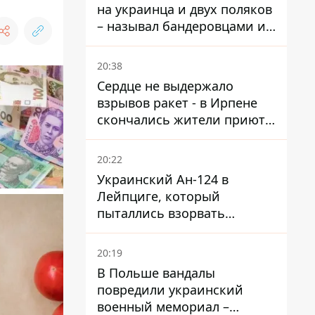
на украинца и двух поляков
– называл бандеровцами и
вел себя агрессивно
20:38
Сердце не выдержало
взрывов ракет - в Ирпене
скончались жители приюта
для собак с инвалидностью
20:22
Украинский Ан-124 в
Лейпциге, который
пыталлись взорвать
дроном, был загружен
боеприпасами
20:19
В Польше вандалы
повредили украинский
военный мемориал –