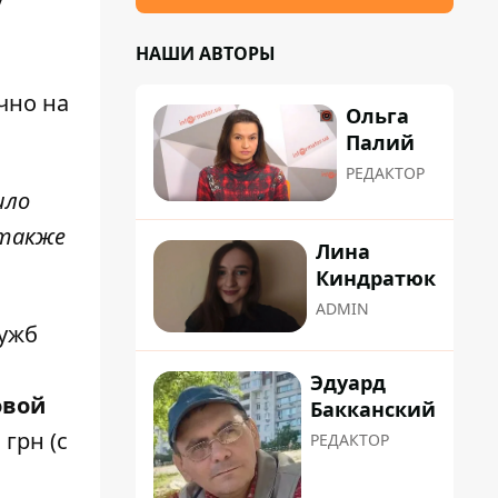
НАШИ АВТОРЫ
чно на
Ольга
Палий
РЕДАКТОР
ило
 также
Лина
Киндратюк
ADMIN
лужб
Эдуард
овой
Бакканский
грн (с
РЕДАКТОР