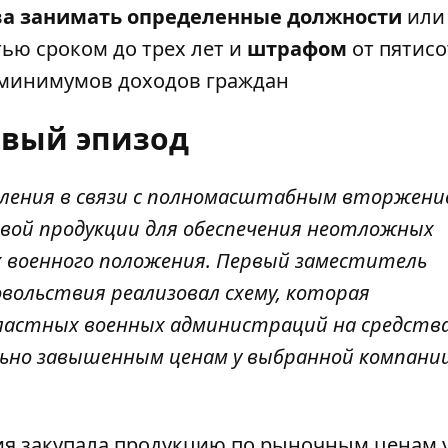
а занимать определенные должности
или
ью сроком до трех лет и
штрафом
от пятисо
 минимумов доходов граждан
вый эпизод
ебления в связи с полномасштабным вторжени
евой продукции для обеспечения неотложных
х военного положения. Первый заместитель
вольствия реализовал схему, которая
бластных военных администраций на средств
ельно завышенным ценам у выбранной компани
ния закупала продукцию по рыночным ценам 