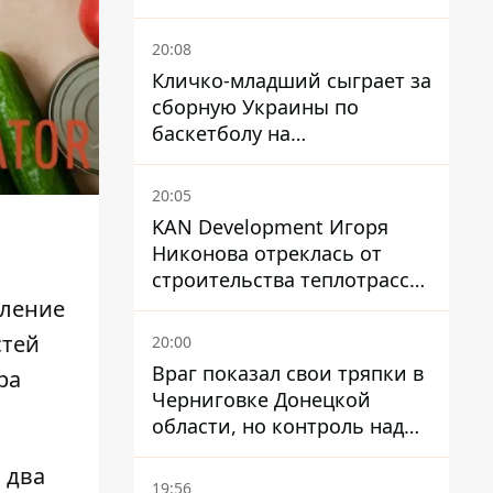
посольство отреагировало
20:08
Кличко-младший сыграет за
сборную Украины по
баскетболу на
квалификации ЧМ-2027
20:05
KAN Development Игоря
Никонова отреклась от
строительства теплотрассы
на Теремках
бление
стей
20:00
Враг показал свои тряпки в
ра
Черниговке Донецкой
области, но контроль над
поселком не подтвержден
 два
19:56