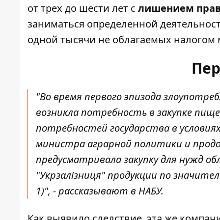
от трех до шести лет с
лишением прав
заниматься определенной деятельност
одной тысячи не облагаемых налогом
Пер
"Во время первого эпизода злоупотр
возникла потребность в закупке пищ
потребностей государства в условия
министра аграрной политики и продо
предусматривала закупку для нужд о
"Укрзалізниця" продукции по значит
1)", - рассказывают в НАБУ.
Как выявило следствие, эта же компа