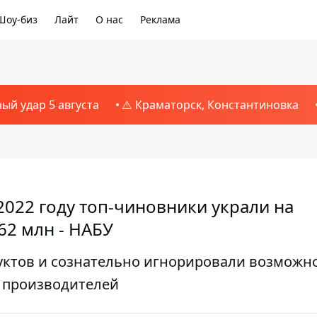
Шоу-биз
Лайт
О нас
Реклама
ный удар 5 августа
⚠️ Краматорск, Константиновка
2022 году топ-чиновники украли на
62 млн - НАБУ
уктов и сознательно игнорировали возможн
 производителей