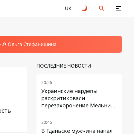
UK
🔎 Ольга Стефанишина
ПОСЛЕДНИЕ НОВОСТИ
20:56
Украинские нардепы
раскритиковали
перезахоронение Мельника
ость
из-за риска
дипломатической изоляции
20:46
В Гданьске мужчина напал