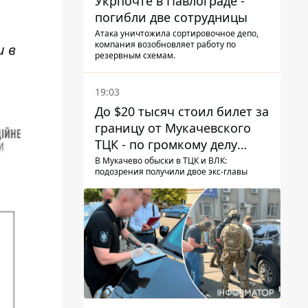
Укрпочте в Павлограде -
погибли две сотрудницы
Атака уничтожила сортировочное депо,
компания возобновляет работу по
и в
резервным схемам.
19:03
До $20 тысяч стоил билет за
границу от Мукачевского
ТЦК - по громкому делу
первые подозрения
В Мукачево обыски в ТЦК и ВЛК:
подозрения получили двое экс-главы
получили двое бывших
руководителей