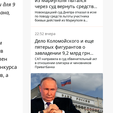
из Мариуполя пытался
и для 9
через суд вернуть средства
ана,
субсидии со счета в
Новокодацкий суд Днепра отказал в иске
по поводу средств льготы участника
Ощадбанке – каким было
боевых действий из Мариуполя в
решение
банковском учреждении
22:52 вчера
Дело Коломойского и еще
м
пятерых фигурантов о
ов
завладении 9,2 млрд грн
лен
ПриватБанка направили в
САП направила в суд обвинительный акт
в отношении олигарха и чиновников
суд
онкурса
ПриватБанка
в, а