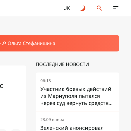
UK
🔎 Ольга Стефанишина
ПОСЛЕДНИЕ НОВОСТИ
06:13
с
Участник боевых действий
из Мариуполя пытался
через суд вернуть средства
субсидии со счета в
Ощадбанке – каким было
23:09 вчера
решение
Зеленский анонсировал