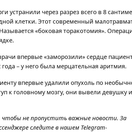
ги устранили через разрез всего в 8 сантиме
рудной клетки. Этот современный малотравм
 Называется «боковая торакотомия». Операц
ядке.
 врачи впервые
«заморозили» сердце пациен
года – у него была мерцательная аритмия.
ациенту впервые удалили опухоль по необычн
туп к головному мозгу, они
вывели девушку и
, чтобы не пропустить важные новости. За
ссенджере следите в нашем Telegram-