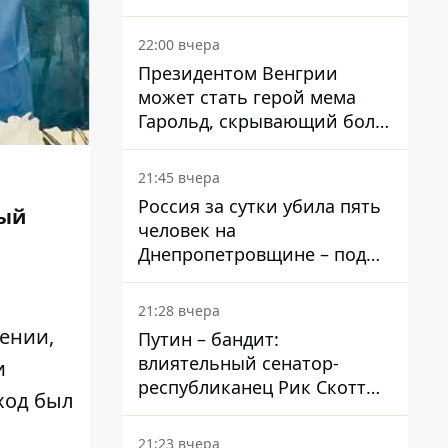
вкладывает миллионы
22:00 вчера
Президентом Венгрии
может стать герой мема
Гарольд, скрывающий боль
– он возглавил народное
голосование
21:45 вчера
Россия за сутки убила пять
рый
человек на
Днепропетровщине – под
ударами оказались пять
районов области
21:28 вчера
ении,
Путин – бандит:
влиятельный сенатор-
и
республиканец Рик Скотт
ход был
призвал Конгресс привлечь
РФ к ответственности за
21:23 вчера