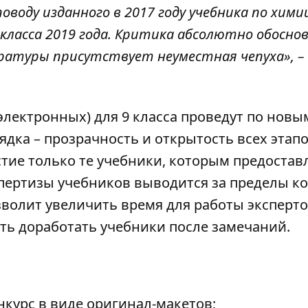
поводу
изданного в 2017 году учебника по хими
класса 2019 года
. Критика абсолютно обоснов
ературы присутствует неуместная чепуха», –
лектронных) для 9 класса проведут по новы
ядка – прозрачность и открытость всех этап
астие только те учебники, которым предостав
спертизы учебников выводится за пределы к
зволит увеличить время для работы эксперто
ть доработать учебники после замечаний.
нкурс в виде оригинал-макетов;