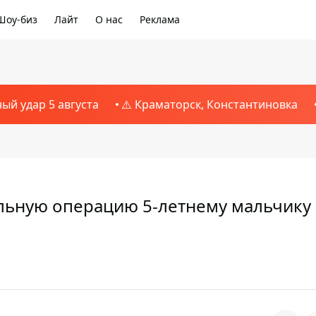
Шоу-биз
Лайт
О нас
Реклама
ный удар 5 августа
⚠️ Краматорск, Константиновка
льную операцию 5-летнему мальчику 