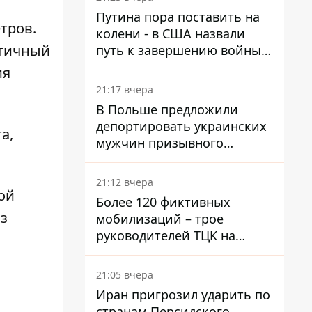
войну в Украине
Путина пора поставить на
тров.
колени - в США назвали
атичный
путь к завершению войны -
National Security Journal
ия
21:17 вчера
В Польше предложили
депортировать украинских
та
,
мужчин призывного
возраста - кого это может
затронуть
21:12 вчера
ой
Более 120 фиктивных
з
мобилизаций – трое
руководителей ТЦК на
Волыни и Буковине
получили подозрения за
21:05 вчера
фейковые отчеты
Иран пригрозил ударить по
странам Персидского