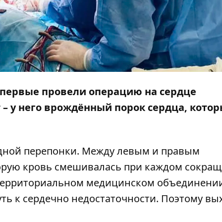
впервые провели операцию на сердце
 – у него врождённый порок сердца, кото
дной перепонки. Между левым и правым
орую кровь смешивалась при каждом сокращ
 территориальном медицинском объединени
уть к сердечно недостаточности. Поэтому вы