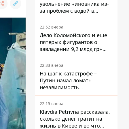
увольнение чиновника из-
за проблем с водой в
Марганце
22:52 вчера
Дело Коломойского и еще
пятерых фигурантов о
завладении 9,2 млрд грн
ПриватБанка направили в
суд
22:33 вчера
На шаг к катастрофе –
Путин начал ломать
независимость
собственного Центробанка,
заставив снизить базовую
22:15 вчера
ставку
Klavdia Petrivna рассказала,
сколько денег тратит на
жизнь в Киеве и во что