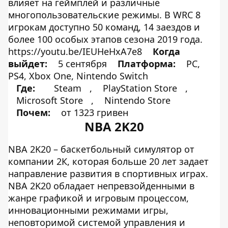
влияет на геймплей и различные
многопользовательские режимы. В WRC 8
игрокам доступно 50 команд, 14 заездов и
более 100 особых этапов сезона 2019 года.
https://youtu.be/IEUHeHxA7e8
Когда
выйдет:
5 сентября
Платформа:
PC,
PS4, Xbox One, Nintendo Switch
Где:
Steam
,
PlayStation Store
,
Microsoft Store
,
Nintendo Store
Почем:
от 1323 гривен
NBA 2K20
NBA 2K20 – баскетбольный симулятор от
компании 2К, которая больше 20 лет задает
направление развития в спортивных играх.
NBA 2K20 обладает непревзойденными в
жанре графикой и игровым процессом,
инновационными режимами игры,
неповторимой системой управления и