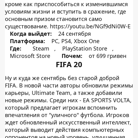
кроме как приспособиться к изменившимся
условиям жизни и вступить в сражение, где
основным призом становится само
существование. https://youtu.be/NGf9dNi0W-E
Когда выйдет:
24 сентября
Платформа:
PC, PS4, Xbox One
Где:
Steam
,
PlayStation Store
,
Microsoft Store
Почем:
от 699 гривен
FIFA 20
Ну и куда же сентябрь без старой доброй
FIFA. В новой части авторы обновили режимы
карьеры, Ultimate Team, а также добавили
новые режимы. Среди них - EA SPORTS VOLTA,
который предлагает игрокам вспомнить
впечатления от "уличного" футбола. Игроков
ждет обновленный искусственный интеллект,
который выводит действия компьютерных
оппонентов на новый уровень, улучшенная