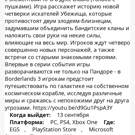
пушками). Игра расскажет историю новой
четверки искателей Убежища, которые
противостоят двум злодеям-близнецам,
задумавшим объединить бандитские кланы и
наложить свои руки на некие силы,
влияющие на весь мир. Игроков ждут четверо
совершенно новых персонажей, а также
встречи со старыми знакомыми героями.
Впервые в серии события игры
разворачиваются не только на Пандоре - в
Borderlands 3 игрокам предстоит
путешествовать по галактике на собственном
космическом корабле, исследуя различные
миры и сражаясь с непохожими друг на друга
угрозами. https://youtu.be/d9Gu1PspA3Y
Когда выйдет:
13 сентября
Платформа:
PC, PS4, Xbox One
Где:
EGS
,
PlayStation Store
,
Microsoft