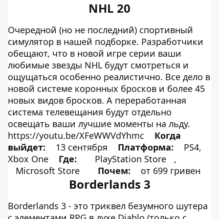
NHL 20
Очередной (но не последний) спортивный
симулятор в нашей подборке. Разработчики
обещают, что в новой игре серии ваши
любимые звезды NHL будут смотреться и
ощущаться особенно реалистично. Все дело в
новой системе коронных бросков и более 45
новых видов бросков. А переработанная
система телевещания будут отдельно
освещать ваши лучшие моменты на льду.
https://youtu.be/XFeWWVdYhmc
К
о
гда
выйдет:
13 сентября
Платформа:
PS4,
Xbox One
Где:
PlayStation Store
,
Microsoft Store
Почем:
от 699 гривен
Borderlands 3
Borderlands 3 - это триквел безумного шутера
с элементами RPG в духе Diablo (только с