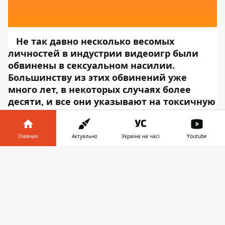
Не так давно несколько весомых
личностей в индустрии видеоигр были
обвинены в сексуальном насилии.
Большинству из этих обвинений уже
много лет, в некоторых случаях более
десяти, и все они указывают на токсичную
среду, в которой разработчики вынуждены
жить не только с постоянным страхом
злоупотреблений, но и со значительными
Главная
Актуально
Україна на часі
Youtube
профессиональными и личными
Информатор в
последствиями.
Все началось с длинного
Скачать
телефоне
👉
поста в блоге от художника и гейм-дизайнера
Натали Лоухед, озаглавленного «Насильник
внутри меня». В этом посте она обвиняет
Джереми Соула, композитора игр, создавшего
сериалы «Звездные войны: рыцари старой