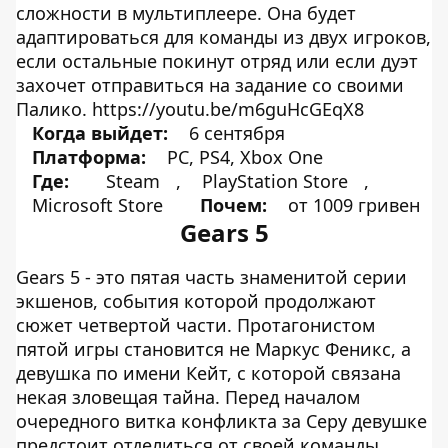
сложности в мультиплеере. Она будет
адаптироваться для команды из двух игроков,
если остальные покинут отряд или если дуэт
захочет отправиться на задание со своими
Палико. https://youtu.be/m6guHcGEqX8
Когда выйдет:
6 сентября
Платформа:
PC, PS4, Xbox One
Где:
Steam
,
PlayStation Store
,
Microsoft Store
Почем:
от 1009 гривен
Gears 5
Gears 5 - это пятая часть знаменитой серии
экшенов, события которой продолжают
сюжет четвертой части. Протагонистом
пятой игры становится не Маркус Феникс, а
девушка по имени Кейт, с которой связана
некая зловещая тайна. Перед началом
очередного витка конфликта за Серу девушке
предстоит отделиться от своей команды,