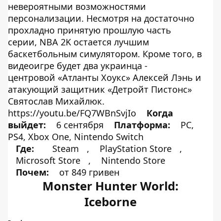
невероятными возможностями
персонализации. Несмотря на достаточно
прохладно принятую прошлую часть
серии, NBA 2K остается лучшим
баскетбольным симулятором. Кроме того, в
видеоигре будет два украинца -
центровой «Атланты Хоукс» Алексей Лэнь и
атакующий защитник «Детройт Пистонс»
Святослав Михайлюк.
https://youtu.be/FQ7WBnSvjIo
Когда
выйдет:
6 сентября
Платформа:
PC,
PS4, Xbox One, Nintendo Switch
Где:
Steam
,
PlayStation Store
,
Microsoft Store
,
Nintendo Store
Почем:
от 849 гривен
Monster Hunter World:
Iceborne