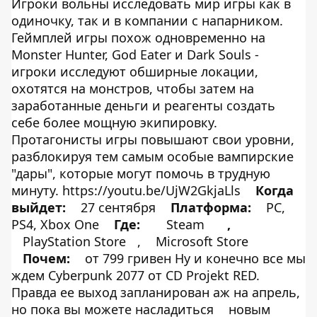
Игроки вольны исследовать мир игры как в
одиночку, так и в компании с напарником.
Геймплей игры похож одновременно на
Monster Hunter, God Eater и Dark Souls -
игроки исследуют обширные локации,
охотятся на монстров, чтобы затем на
заработанные деньги и реагенты создать
себе более мощную экипировку.
Протагонисты игры повышают свои уровни,
разблокируя тем самым особые вампирские
"дары", которые могут помочь в трудную
минуту. https://youtu.be/UjW2GkjaLls
Когда
выйдет:
27 сентября
Платформа:
PC,
PS4, Xbox One
Где:
Steam
,
PlayStation Store
,
Microsoft Store
Почем:
от 799 гривен Ну и конечно все мы
ждем Cyberpunk 2077 от CD Projekt RED.
Правда ее выход запланирован аж на апрель,
но пока вы можете насладиться
новым