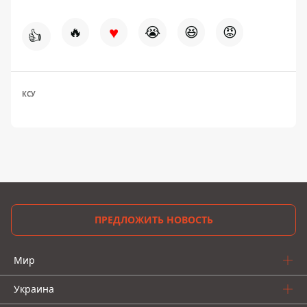
♥
🔥
😭
😆
😡
👍
КСУ
ПРЕДЛОЖИТЬ НОВОСТЬ
Мир
Украина