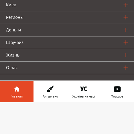
Киев
Регионы
Деньги
Шоу-биз
Жизнь
О нас
Главная
Актуально
Україна на часі
Youtube
Информатор в
Информатор проекты
Скачать
телефоне
👉
Столица
Ваши финансы
Авто
Geek