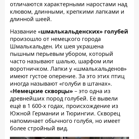
отличаются характерными наростами над
клювом, длинными, крепкими лапками и
длинной шеей.
Название «
шмалькальденских» голубей
произошло от немецкого города
Шмалькальден. Их шея украшена
пышным перьевым убором, который
часто называют шалью, шарфом или
воротничком. Лапки у «шмалькальденов»
имеют густое оперение. За это этих птиц
иногда называют «голуби в штанах».
«
Немецкие скворцы»
– это одна из
древнейших пород голубей. Её вывели
ещё в 1 600-х годах, происхождение из
Южной Германии и Тюрингии. Скворец
напоминает обычного голубя, но имеет
более стройный вид.