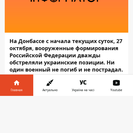
На Донбассе с начала текущих суток, 27
октября, вооруженные формирования
Российской Федерации дважды
обстреляли украинские позиции. Ни
один военный не погиб и не пострадал.
Об этом сообщает пресс-центр штаба
ООС
, передает
Информатор
.
Главная
Актуально
Україна на часі
Youtube
Боевики открывали огонь вблизи
Информатор в
Скачать
Водяного из автоматического станкового
телефоне
👉
гранатомета. Вражеские обстрелы были
зафиксированы недалеко от населенного
пункта Пески. Боевики открывали огонь