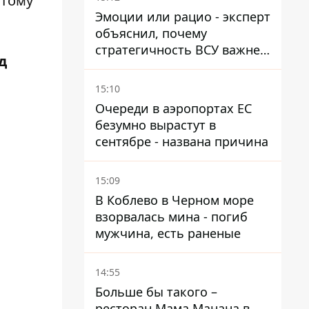
этому
Эмоции или рацио - эксперт
объяснил, почему
стратегичность ВСУ важнее
д
эмоциональных атак РФ
15:10
Очереди в аэропортах ЕС
безумно вырастут в
сентябре - названа причина
15:09
В Коблево в Черном море
взорвалась мина - погиб
мужчина, есть раненые
14:55
Больше бы такого –
ресторан Мама Манана в