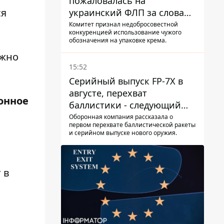
пожаловалась на
ся
украинский ФЛП за слова
SUN SCRIPTION на упаковке
Комитет признал недобросовестной
конкуренцией использование чужого
крема - АМКУ наложил
обозначения на упаковке крема.
штраф
ожно
15:52
Серийный выпуск FP-7X в
августе, перехват
онное
баллистики - следующий
этап - Fire Point
Оборонная компания рассказала о
первом перехвате баллистической ракеты
конкретизировало планы
и серийном выпуске нового оружия.
 в