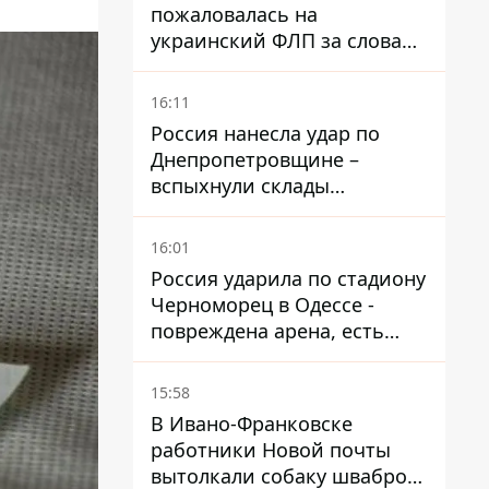
пожаловалась на
украинский ФЛП за слова
SUN SCRIPTION на упаковке
крема - АМКУ наложил
16:11
штраф
Россия нанесла удар по
Днепропетровщине –
вспыхнули склады
логистической компании
16:01
Россия ударила по стадиону
Черноморец в Одессе -
повреждена арена, есть
пострадавший
15:58
В Ивано-Франковске
работники Новой почты
вытолкали собаку шваброй