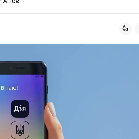
ЦНАПов
👍