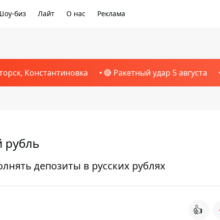
Шоу-биз
Лайт
О нас
Реклама
торск, Константиновка
🔴 Ракетный удар 5 августа
й рубль
лнять депозиты в русских рублях
👍