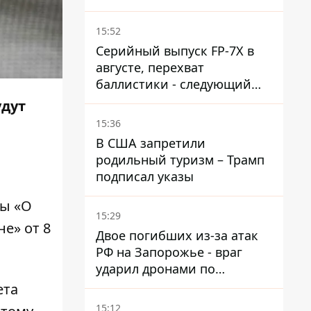
в 37-градусную жару -
реакция компании
15:52
Серийный выпуск FP-7X в
августе, перехват
баллистики - следующий
этап - Fire Point
удут
конкретизировало планы
15:36
В США запретили
родильный туризм – Трамп
подписал указы
ны «О
15:29
е» от 8
Двое погибших из-за атак
РФ на Запорожье - враг
ударил дронами по
автомобилю и поселку
ета
15:12