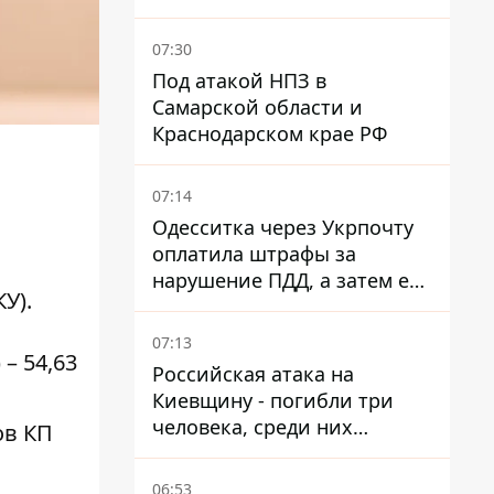
время войны - Сергей Куюн
07:30
Под атакой НПЗ в
Самарской области и
Краснодарском крае РФ
07:14
Одесситка через Укрпочту
оплатила штрафы за
нарушение ПДД, а затем ее
КУ)
.
счета заблокировали - в
чем причина и что решил
07:13
суд
– 54,63
Российская атака на
Киевщину - погибли три
человека, среди них
ов КП
ребенок 2022 года
рождения
06:53