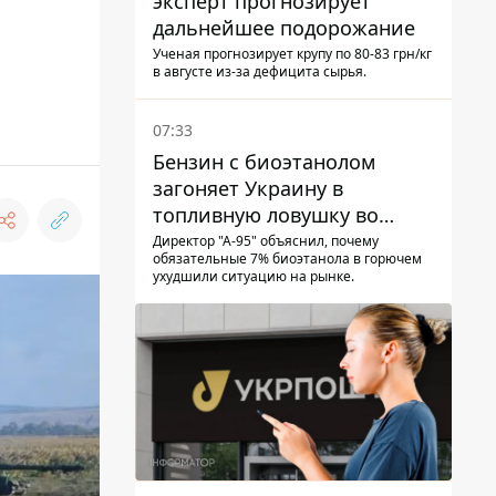
эксперт прогнозирует
дальнейшее подорожание
Ученая прогнозирует крупу по 80-83 грн/кг
в августе из-за дефицита сырья.
07:33
Бензин с биоэтанолом
загоняет Украину в
топливную ловушку во
время войны - Сергей Куюн
Директор "А-95" объяснил, почему
обязательные 7% биоэтанола в горючем
ухудшили ситуацию на рынке.