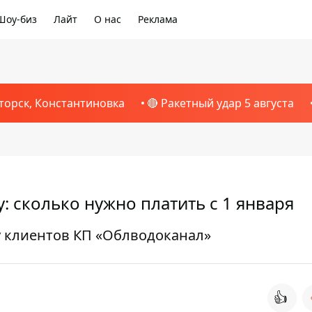
Шоу-биз
Лайт
О нас
Реклама
1
торск, Константиновка
🔴 Ракетный удар 5 августа
: сколько нужно платить с 1 января
у клиентов КП «Облводоканал»
👍