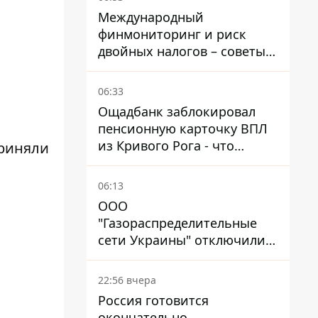
Международный
финмониторинг и риск
двойных налогов – советы
украинцам в Польше
06:33
Ощадбанк заблокировал
пенсионную карточку ВПЛ
из Кривого Рога - что
приняли
решил суд
06:13
ООО
"Газораспределительные
сети Украины" отключили
львовянке газ - что решил
суд
22:56 вчера
Россия готовится
окончательно