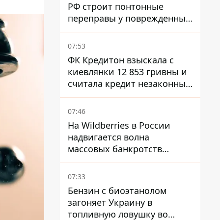
РФ строит понтонные
переправы у поврежденных
мостов на ТОТ
07:53
ФК Кредитон взыскала с
киевлянки 12 853 гривны и
считала кредит незаконным
- что решил суд
07:46
На Wildberries в России
надвигается волна
массовых банкротств
продавцов - Reuters
07:33
Бензин с биоэтанолом
загоняет Украину в
топливную ловушку во