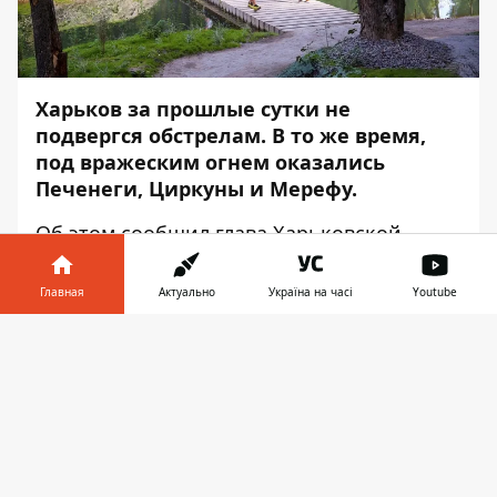
Харьков за прошлые сутки не
подвергся обстрелам. В то же время,
под вражеским огнем оказались
Печенеги, Циркуны и Мерефу.
Об этом
сообщил
глава Харьковской
областной военной администрации Олег
Синегубов, – передаёт
Информатор
.
Главная
Актуально
Україна на часі
Youtube
«Однако в течение суток российские
Информатор в
Скачать
оккупанты обстреливали Печенеги,
телефоне
👉
Чугуевского района. Ранен 73-летний
мужчина. Также ранения получил 42-
летний житель села Циркуны», – заявил
Синегубов.