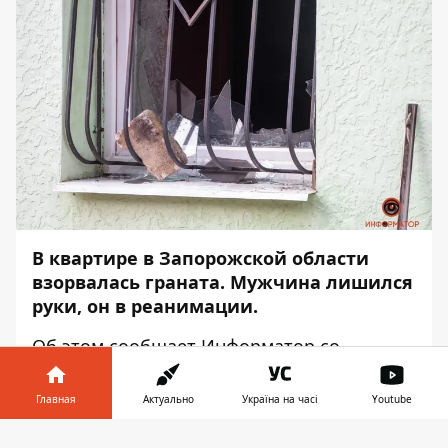
В квартире в Запорожской области
взорвалась граната. Мужчина лишился
руки, он в реанимации.
Об этом сообщает
Информатор
со
ссылкой на
полицию в Запорожской
области
.
Главная
Актуально
Україна на часі
Youtube
Инцидент произошел
Информатор в