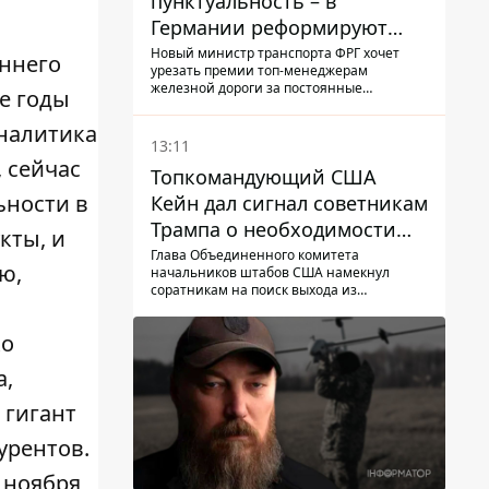
пунктуальность – в
Германии реформируют
премирование руководства
Новый министр транспорта ФРГ хочет
еннего
урезать премии топ-менеджерам
Deutsche Bahn
железной дороги за постоянные
ые годы
опоздание поездов
аналитика
13:11
 сейчас
Топкомандующий США
ьности в
Кейн дал сигнал советникам
Трампа о необходимости
кты, и
заканчивать войну с
Глава Объединенного комитета
ю,
начальников штабов США намекнул
Ираном – СМИ
соратникам на поиск выхода из
конфликта
ко
a,
 гигант
урентов.
 ноября