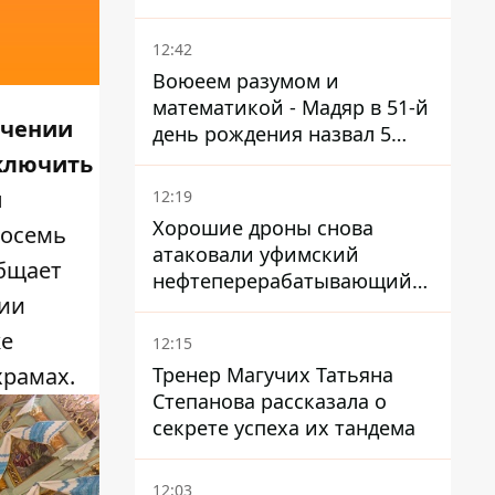
нуждается в усилении
12:42
Воюеем разумом и
математикой - Мадяр в 51-й
ечении
день рождения назвал 5
условий поражения РФ
включить
ы
12:19
Хорошие дроны снова
восемь
атаковали уфимский
общает
нефтеперерабатывающий
сии
кластер – один упал на
недострой
же
12:15
Тренер Магучих Татьяна
храмах.
Степанова рассказала о
секрете успеха их тандема
12:03