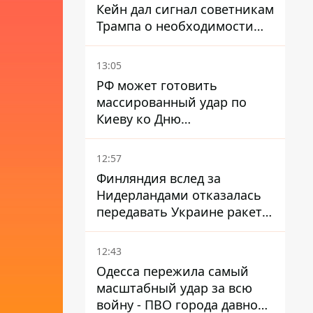
Кейн дал сигнал советникам
Трампа о необходимости
заканчивать войну с
Ираном – СМИ
13:05
РФ может готовить
массированный удар по
Киеву ко Дню
Независимости - Институт
изучения войны
12:57
Финляндия вслед за
Нидерландами отказалась
передавать Украине ракеты
ПВО Patriot
12:43
Одесса пережила самый
масштабный удар за всю
войну - ПВО города давно