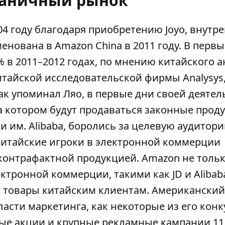
раничный рынок
4 году благодаря приобретению Joyo, внутр
енована в Amazon China в 2011 году. В перв
% в 2011–2012 годах, по мнению китайского 
итайской исследовательской фирмы Analysys,
Как упоминал Ляо, в первые дни своей деятел
а котором будут продаваться законные проду
 им. Alibaba, боролись за целевую аудитори
китайские игроки в электронной коммерции
контрафактной продукцией. Amazon не толь
ктронной коммерции, такими как JD и Alibab
ь товары китайским клиентам. Американский
ласти маркетинга, как некоторые из его конк
ные акции и крупные рекламные кампании 11