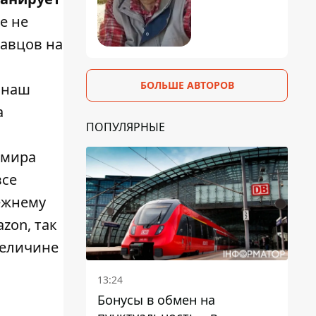
е не
давцов на
БОЛЬШЕ АВТОРОВ
 наш
а
ПОПУЛЯРНЫЕ
 мира
все
ежнему
zon, так
величине
13:24
Бонусы в обмен на