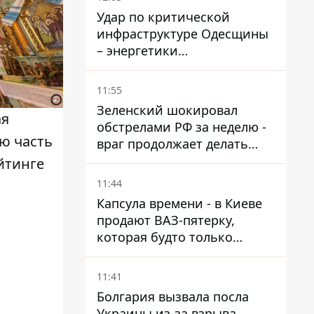
Удар по критической
инфраструктуре Одесщины
– энергетики
восстанавливают свет
11:55
Зеленский шокировал
ая
обстрелами РФ за неделю -
ую часть
враг продолжает делать
ставку на баллистический
ейтинге
террор
11:44
Капсула времени - в Киеве
продают ВАЗ-пятерку,
которая будто только
сошла с конвейера
11:41
Болгария вызвала посла
Украины из-за взрыва