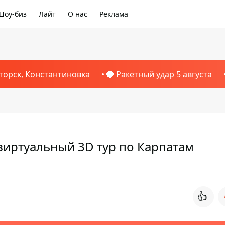
Шоу-биз
Лайт
О нас
Реклама
торск, Константиновка
🔴 Ракетный удар 5 августа
виртуальный 3D тур по Карпатам
👍