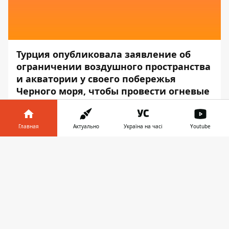
Турция опубликовала заявление об
ограничении воздушного пространства
и акватории у своего побережья
Черного моря, чтобы провести огневые
испытания российских комплексов
противоракетной обороны С-400.
Главная
Актуально
Україна на часі
Youtube
Как сообщает "Европейская правда", об
Информатор в
этом пишет агентство
Reuters
.
Скачать
телефоне
👉
Турция ограничивает зону вблизи
прибрежного города Синоп для проверки
радара и, возможно, боевой стрельбы в
течение шести часов 16 октября. В этой
зоне самолетам рекомендовалось