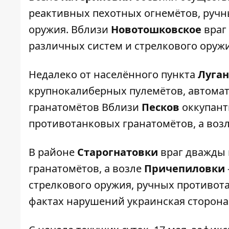
реактивных пехотных огнемётов, ручн
оружия. Вблизи
Новотошковское
враг
различных систем и стрелкового оружи
Недалеко от населённого пункта
Луган
крупнокалиберных пулемётов, автома
гранатомётов Вблизи
Песков
оккупант
противотанковых гранатомётов, а воз
В районе
Старогнатовки
враг дважды 
гранатомётов, а возле
Причепиловки
стрелкового оружия, ручных противот
фактах нарушений украинская сторон