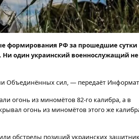
е формирования РФ за прошедшие сутки 
 Ни один украинский военнослужащий не
ии Объединённых сил, — передаёт
Информат
ли огонь из миномётов 82-го калибра, а в
крывал огонь из миномётов этого же калибр
или обстрелы позиций украинских защитник