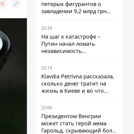
пятерых фигурантов о
завладении 9,2 млрд грн
ПриватБанка направили в
суд
22:33
На шаг к катастрофе –
Путин начал ломать
независимость
собственного Центробанка,
заставив снизить базовую
22:15
ставку
Klavdia Petrivna рассказала,
сколько денег тратит на
жизнь в Киеве и во что
вкладывает миллионы
22:00
Президентом Венгрии
может стать герой мема
Гарольд, скрывающий боль