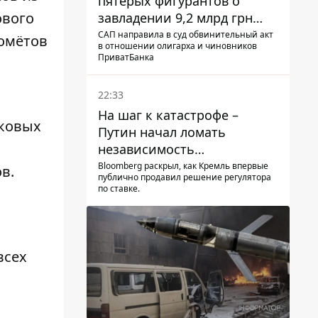
пятерых фигурантов о
ового
завладении 9,2 млрд грн
ПриватБанка направили в
САП направила в суд обвинительный акт
томётов
в отношении олигарха и чиновников
суд
ПриватБанка
22:33
На шаг к катастрофе –
нковых
Путин начал ломать
независимость
собственного Центробанка,
Bloomberg раскрыл, как Кремль впервые
в.
публично продавил решение регулятора
заставив снизить базовую
по ставке.
ставку
всех