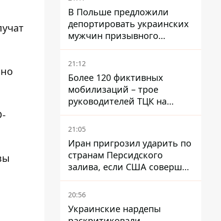
В Польше предложили
депортировать украинских
лучат
мужчин призывного
возраста - кого это может
затронуть
21:12
ьно
Более 120 фиктивных
мобилизаций – трое
руководителей ТЦК на
Волыни и Буковине
-
получили подозрения за
21:05
фейковые отчеты
Иран пригрозил ударить по
странам Персидского
 вы
залива, если США совершат
хотя бы одну атаку - Reuters
20:56
Украинские нардепы
раскритиковали