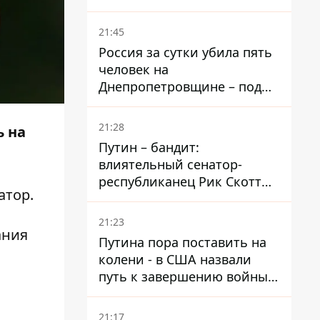
– он возглавил народное
голосование
21:45
Россия за сутки убила пять
человек на
Днепропетровщине – под
ударами оказались пять
районов области
21:28
ь на
Путин – бандит:
влиятельный сенатор-
республиканец Рик Скотт
атор
.
призвал Конгресс привлечь
РФ к ответственности за
21:23
войну в Украине
ания
Путина пора поставить на
колени - в США назвали
путь к завершению войны -
National Security Journal
21:17