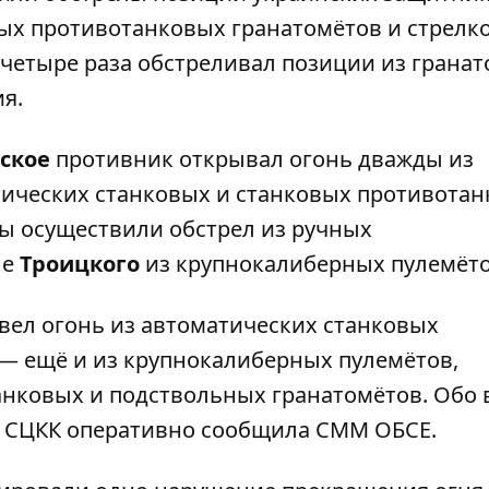
ых противотанковых гранатомётов и стрелк
 четыре раза обстреливал позиции из грана
я.
ское
противник открывал огонь дважды из
тических станковых и станковых противота
ы осуществили обстрел из ручных
ле
Троицкого
из крупнокалиберных пулемёто
вел огонь из автоматических станковых
— ещё и из крупнокалиберных пулемётов,
анковых и подствольных гранатомётов. Обо 
а СЦКК оперативно сообщила СММ ОБСЕ.