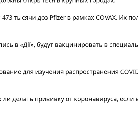
должны открыться в крупных городах.
473 тысячи доз Pfizer в рамках COVAX. Их по
ись в «Дії»,
будут вакцинировать в специал
ование для изучения распространения
COVID
о ли делать
прививку от коронавируса
, если