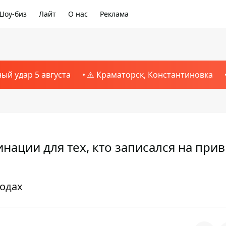
Шоу-биз
Лайт
О нас
Реклама
ный удар 5 августа
⚠️ Краматорск, Константиновка
нации для тех, кто записался на при
родах