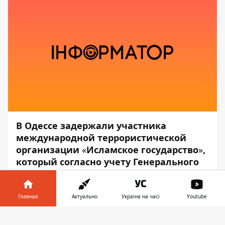
В Одессе задержали участника
международной террористической
организации
«
Исламское государство
»
,
который согласно учету Генерального
секретариата Интерпола, находился в
международном розыске.
Главная
Актуально
Україна на часі
Youtube
Об этом сообщает пресс-служба
СБУ
, —
Информатор в
передаёт
Информатор
.
Скачать