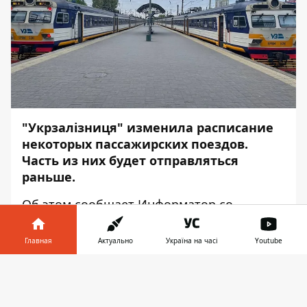
"Укрзалізниця" изменила расписание
некоторых пассажирских поездов.
Часть из них будет отправляться
раньше.
Об этом сообщает
Информатор
со
ссылкой на пресс-службу
компании
.
Главная
Актуально
Україна на часі
Youtube
Расписание:
Информатор в
№ 758/757 Могилёв-Подольский —
Скачать
телефоне
👉
Киев
будет отправляться из Могилёв-