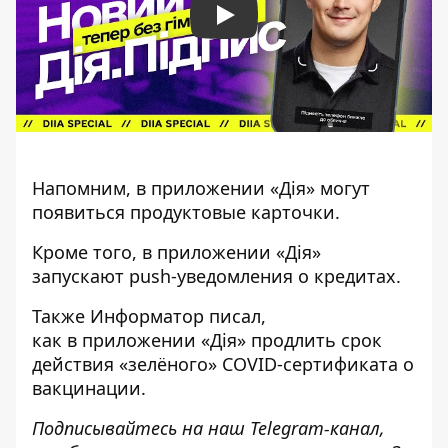
Play
Напомним, в приложении «Дія»
могут
появиться продуктовые карточки
.
Кроме того, в приложении
«Дія»
запускают push-уведомления
о кредитах.
Также
Информатор
писал,
как в
приложении «Дія» продлить срок
действия «зелёного» COVID-сертификата
о
вакцинации.
Подписывайтесь на наш
Telegram-канал
,