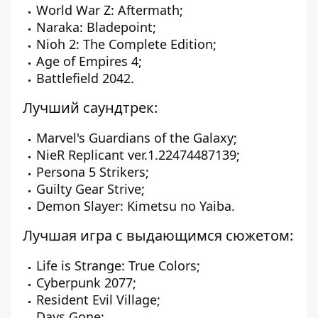
World War Z: Aftermath;
Naraka: Bladepoint;
Nioh 2: The Complete Edition;
Age of Empires 4;
Battlefield 2042.
Лучший саундтрек:
Marvel's Guardians of the Galaxy;
NieR Replicant ver.1.22474487139;
Persona 5 Strikers;
Guilty Gear Strive;
Demon Slayer: Kimetsu no Yaiba.
Лучшая игра с выдающимся сюжетом:
Life is Strange: True Colors;
Cyberpunk 2077;
Resident Evil Village;
Days Gone;