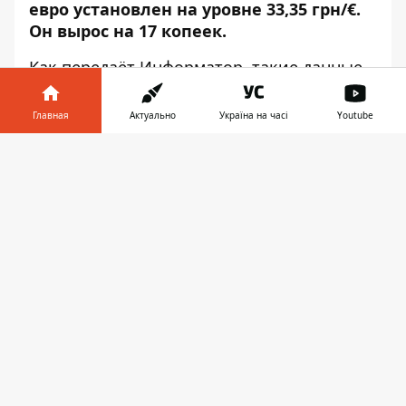
евро установлен на уровне 33,35 грн/€.
Он вырос на 17 копеек.
Как передаёт
Информатор
, такие данные
приведены на сайте
НБУ
.
Главная
Актуально
Україна на часі
Youtube
Курсы валют НБУ на 21 сентября:
Информатор в
1 доллар США — 28,17;
Скачать
телефоне
👉
1 евро — 33,35;
1 польский злотый — 7,48;
10 российских рублей — 3,73;
1 швейцарский франк — 30,95;
1 юань — 4,16
Напомним, Нацбанк
ужесточил
регулирование
электронных денег.
Ранее
Информатор
рассказывал,
что
заложили в госбюджет Украины на 2021