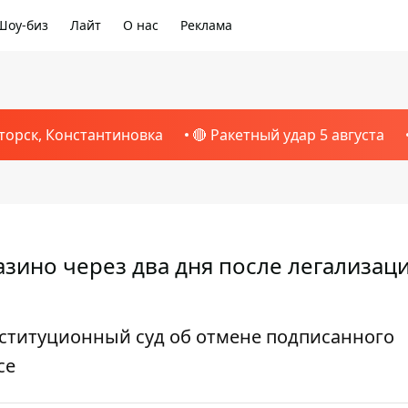
Шоу-биз
Лайт
О нас
Реклама
торск, Константиновка
🔴 Ракетный удар 5 августа
азино через два дня после легализац
нституционный суд об отмене подписанного
се