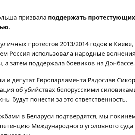
Польша призвала
поддержать протестующих,
тью
.
личных протестов 2013/2014 годов в Киеве,
тем Россия использовала народные волнения
, а затем поддержала боевиков на Донбассе.
и и депутат Европарламента Радослав Сико
мация об
убийствах белорусскими силовикам
ы будут понести за это ответственность
.
ужбами в Беларуси подтвердятся, мы покине
мпетенцию Международного уголовного суда