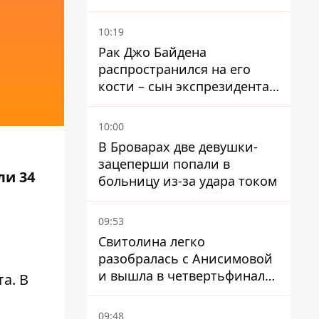
управлял 10-летний
мальчик
10:19
Рак Джо Байдена
распространился на его
кости – сын экспрезидента
США рассказал, что болезнь
отца прогрессирует
10:00
В Броварах две девушки-
зацеперши попали в
ли 34
больницу из-за удара током
09:53
Свитолина легко
разобралась с Анисимовой
и вышла в четвертьфинал
а. В
турнира в Торонто
09:48