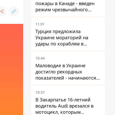
пожары в Канаде - введен
режим чрезвычайного
положения, выехали более
20 тысяч человек
11:01
Турция предложила
Украине мораторий на
удары по кораблям в
Черном море
10:44
Маловодие в Украине
достигло рекордных
показателей - начинаются
ограничения
водоснабжения
10:37
В Закарпатье 16-летний
водитель Audi врезался в
мотоцикл, которым