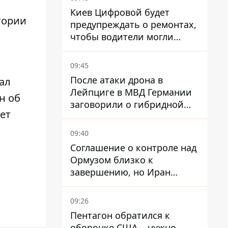
Киев Цифровой будет
тории
предупреждать о ремонтах,
чтобы водители могли
избегать участков с
пробками
09:45
После атаки дрона в
ал
Лейпциге в МВД Германии
н об
заговорили о гибридной
ет
войне – мы ежедневно цель
09:40
Соглашение о контроле над
Ормузом близко к
завершению, но Иран
выдвинул новые
требования – СМИ
09:26
раскрыли подробности
Пентагон обратился к
оборонке США – нужно