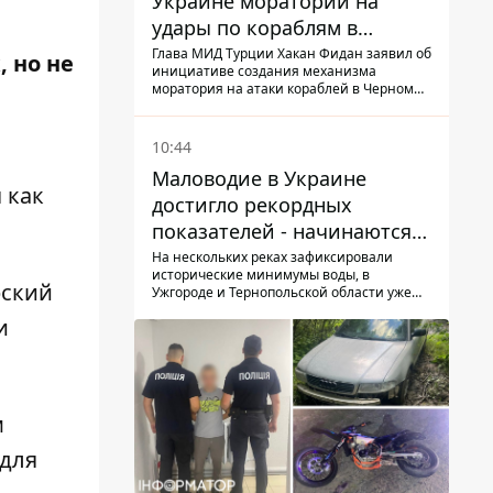
Украине мораторий на
удары по кораблям в
Черном море
Глава МИД Турции Хакан Фидан заявил об
 но не
инициативе создания механизма
моратория на атаки кораблей в Черном
море
10:44
Маловодие в Украине
 как
достигло рекордных
показателей - начинаются
ограничения
На нескольких реках зафиксировали
исторические минимумы воды, в
водоснабжения
рский
Ужгороде и Тернопольской области уже
действуют ограничения подачи
и
м
 для