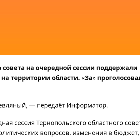
о совета на очередной сессии поддержали
 на территории области.
«
За
»
проголосова
ревляный
, — передаёт
Информатор
.
едная сессия Тернопольского областного совет
олитических вопросов, изменения в бюджет,