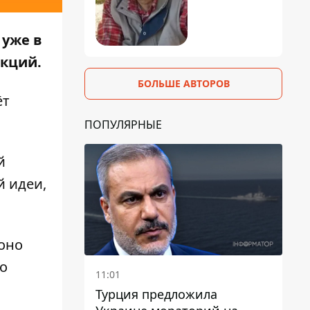
уже в
нкций.
БОЛЬШЕ АВТОРОВ
ёт
ПОПУЛЯРНЫЕ
й
й идеи,
оно
о
11:01
Турция предложила