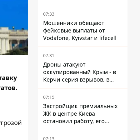
07:33
Мошенники обещают
фейковые выплаты от
Vodafone, Kyivstar и lifecell
07:31
Дроны атакуют
оккупированный Крым - в
тавку
Керчи серия взрывов, в
Феодосии пожар
атов.
07:15
Застройщик премиальных
ЖК в центре Киева
остановил работу, его
угрозой
руководители сбежали из
Украины - Bihus.info
07:13