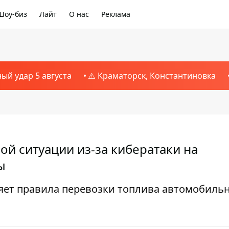
Шоу-биз
Лайт
О нас
Реклама
ный удар 5 августа
⚠️ Краматорск, Константиновка
й ситуации из-за кибератаки на
ы
ляет правила перевозки топлива автомобил