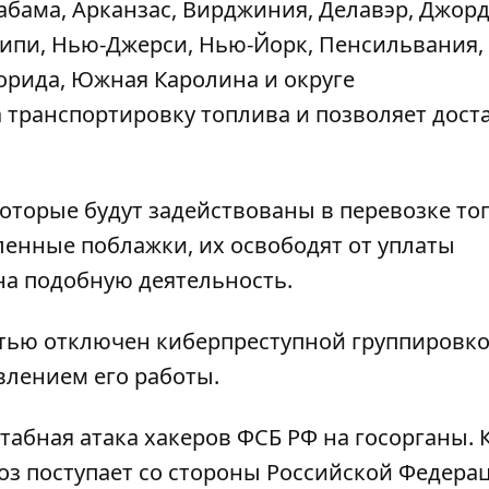
лабама, Арканзас, Вирджиния, Делавэр, Джор
сипи, Нью-Джерси, Нью-Йорк, Пенсильвания,
лорида, Южная Каролина и округе
 транспортировку топлива и позволяет дост
оторые будут задействованы в перевозке то
ленные поблажки, их освободят от уплаты
на подобную деятельность.
тью отключен киберпреступной группировко
влением его работы.
абная атака хакеров
ФСБ РФ на госорганы. 
оз поступает со стороны Российской Федера