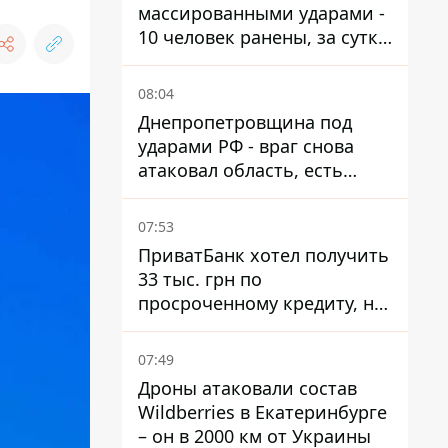
массированными ударами -
10 человек ранены, за сутки
тысячи атак
08:04
Днепропетровщина под
ударами РФ - враг снова
атаковал область, есть
разрушения и пожары
07:53
ПриватБанк хотел получить
33 тыс. грн по
просроченному кредиту, но
суд взыскал с должницы
только 22 тыс. грн
07:49
Дроны атаковали состав
Wildberries в Екатеринбурге
– он в 2000 км от Украины