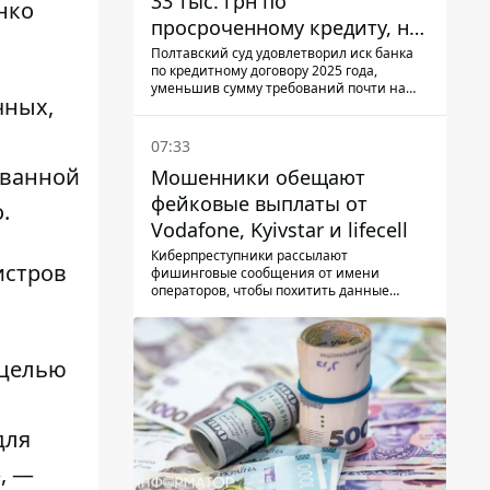
33 тыс. грн по
нко
просроченному кредиту, но
суд взыскал с должницы
Полтавский суд удовлетворил иск банка
по кредитному договору 2025 года,
только 22 тыс. грн
уменьшив сумму требований почти на
чных,
треть
07:33
ованной
Мошенники обещают
фейковые выплаты от
о.
Vodafone, Kyivstar и lifecell
Киберпреступники рассылают
истров
фишинговые сообщения от имени
операторов, чтобы похитить данные
украинцев.
 целью
для
, —