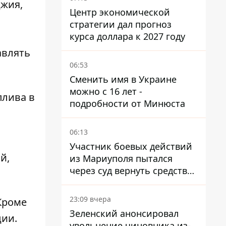
джия,
Центр экономической
стратегии дал прогноз
курса доллара к 2027 году
авлять
06:53
Сменить имя в Украине
можно с 16 лет -
плива в
подробности от Минюста
06:13
Участник боевых действий
й,
из Мариуполя пытался
через суд вернуть средства
субсидии со счета в
Ощадбанке – каким было
23:09 вчера
Кроме
решение
Зеленский анонсировал
ции.
увольнение чиновника из-