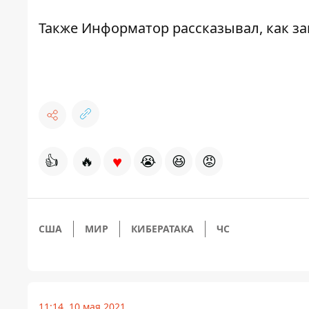
Также
Информатор
рассказывал, как з
♥
👍
🔥
😭
😆
😡
США
МИР
КИБЕРАТАКА
ЧС
11:14, 10 мая 2021