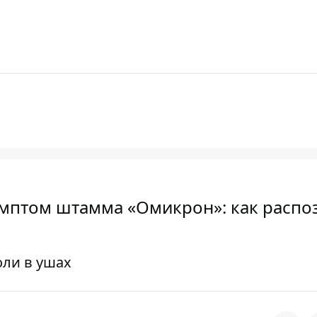
мптом штамма «Омикрон»: как распо
оли в ушах