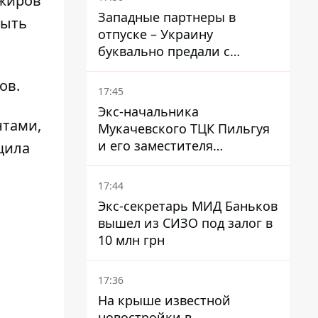
ажиров
Atlantic
Западные партнеры в
быть
отпуске – Украину
буквально предали с
ракетами к Patriot – эксперт
тов
.
Мусиенко
17:45
Экс-начальника
нтами
,
Мукачевского ТЦК Пильгуя
и его заместителя
щила
отправили в СИЗО без
права залога – журналист
17:44
Экс-секретарь МИД Баньков
вышел из СИЗО под залог в
10 млн грн
17:36
На крыше известной
новостройки в