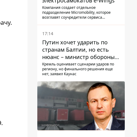
электросамокатов e-Wings
Компания создает отдельное
подразделение Micromobility, которое
возглавят соучредители сервиса
ачу.
самокатов.
17:14
Путин хочет ударить по
странам Балтии, но есть
нюанс – министр обороны
Литвы сделал заявление
Кремль оценивает сценарии ударов по
региону, но финального решения еще
нет, заявил Каунас
9
.