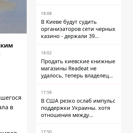
Трегубов
18:08
В Киеве будут судить
организаторов сети черных
казино - держали 39
заведений
ским
18:02
т
Продать киевские книжные
магазины Readeat не
удалось, теперь владелец
их просто закроет
17:58
вшегося
В США резко ослаб импульс
ала в
поддержки Украины. хотя
отношения между
Зеленским и Трампом
недавно улучшались - The
17:50