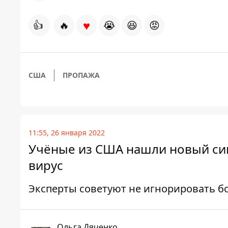
♥
👍
🔥
😭
😆
😡
США
ПРОПАЖА
11:55, 26 января 2022
Учёные из США нашли новый си
вирус
Эксперты советуют не игнорировать б
Ольга Дяченко