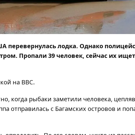
ША перевернулась лодка. Однако полицей
утром. Пропали 39 человек, сейчас их ище
лкой на
BBC
.
но, когда рыбаки заметили человека, цепля
ппа отправилась с Багамских островов и поп