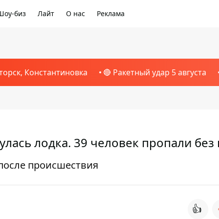
Шоу-биз
Лайт
О нас
Реклама
торск, Константиновка
🔴 Ракетный удар 5 августа
лась лодка. 39 человек пропали без 
 после происшествия
👍