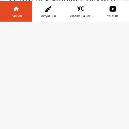
Как передает
Информатор
, такие данные
приведены на сайте
НБУ
.
Главная
Актуально
Україна на часі
Youtube
Курсы валют НБУ на 9 сентября:
Информатор в
1 доллар США — 27,8032
Скачать
телефоне
👉
1 евро — 32,798
1 польский злотый — 7,3801
10 российских рублей — 3,6421
1 швейцарский франк — 30,3049
1 юань — 4,0622
Напомним,
Нацбанк расширил перечень
приемлемого залога по кредитам.
Кроме того,
в Украине с 1 октября нельзя
будет расплачиваться монетами по 25
копеек.