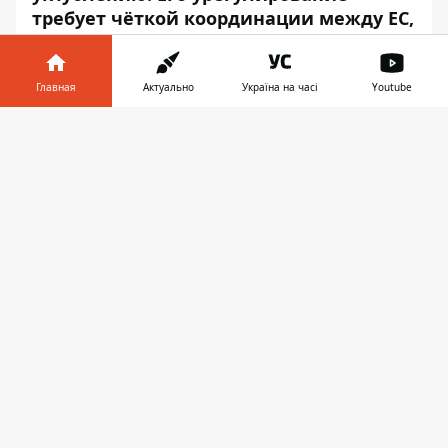
требует чёткой координации между ЕС,
США и другими государствами мира с
похожими убеждениями.
Главная
Актуально
Україна на часі
Youtube
Об этом на пресс-конференции по итогам
Информатор в
поездки на восток Украины сказал глава
Скачать
телефоне
👉
дипломатии ЕС Жозеп Боррель, – передаёт
Информатор
со ссылкой на «
Укринформ
».
«Для визита был выбран очень
подходящий момент. Потому что
геополитическая ситуация меняется
очень быстро и конфликт на границах
Украины имеет тенденцию к углублению.
Следующие дни будут Совет министров
иностранных дел и министров обороны
стран Европейского Союза, начало
обсуждений между Россией, США и НАТО.
Так что для меня это критически