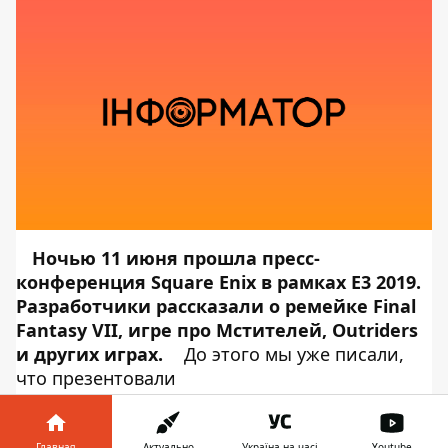
Ночью 11 июня прошла пресс-
конференция Square Enix в рамках E3 2019.
Разработчики рассказали о ремейке Final
Fantasy VII, игре про Мстителей, Outriders
и других играх.
До этого мы уже писали,
что презентовали
компании
Ubisoft
,
ЕА
,
Bethesda
и
Microsoft
. Также мы писали, что показали
Главная
Актуально
Україна на часі
Youtube