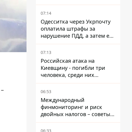
07:14
Одесситка через Укрпочту
оплатила штрафы за
нарушение ПДД, а затем ее
счета заблокировали - в
чем причина и что решил
07:13
суд
Российская атака на
Киевщину - погибли три
человека, среди них
ребенок 2022 года
рождения
 –
06:53
Международный
финмониторинг и риск
двойных налогов – советы
украинцам в Польше
06:33