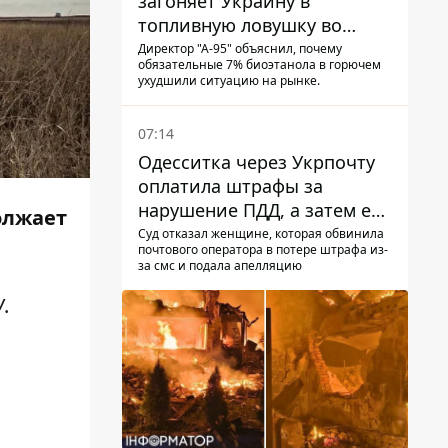
загоняет Украину в
топливную ловушку во
время войны - Сергей Куюн
Директор "А-95" объяснил, почему
обязательные 7% биоэтанола в горючем
ухудшили ситуацию на рынке.
07:14
Одесситка через Укрпочту
оплатила штрафы за
нарушение ПДД, а затем ее
олжает
счета заблокировали - в
Суд отказал женщине, которая обвинила
почтового оператора в потере штрафа из-
чем причина и что решил
за смс и подала апелляцию
суд
.