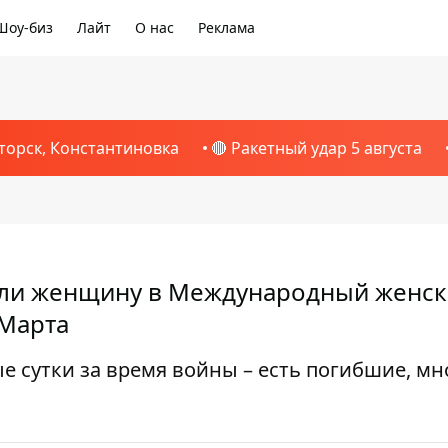
Шоу-биз
Лайт
О нас
Реклама
торск, Константиновка
🔴 Ракетный удар 5 августа
или женщину в Международный женс
 Марта
 сутки за время войны – есть погибшие, мн