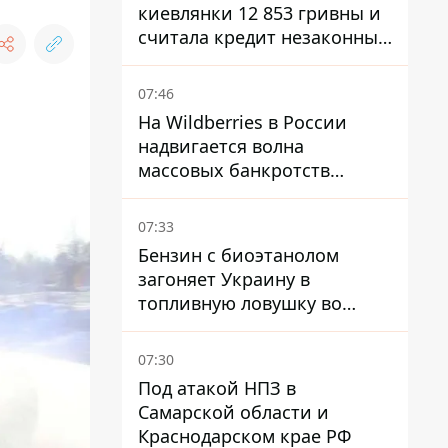
киевлянки 12 853 гривны и
считала кредит незаконным
- что решил суд
07:46
На Wildberries в России
надвигается волна
массовых банкротств
продавцов - Reuters
07:33
Бензин с биоэтанолом
загоняет Украину в
топливную ловушку во
время войны - Сергей Куюн
07:30
Под атакой НПЗ в
Самарской области и
Краснодарском крае РФ