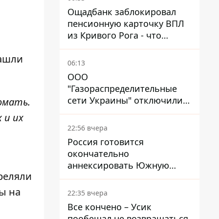
Ощадбанк заблокировал
пенсионную карточку ВПЛ
из Кривого Рога - что
решил суд
нашли
06:13
ООО
"Газораспределительные
сети Украины" отключили
омать.
львовянке газ - что решил
 и их
суд
22:56 вчера
Россия готовится
окончательно
аннексировать Южную
треляли
Осетию – страны НАТО
обеспокоены
ы на
22:35 вчера
Все кончено – Усик
пообещал не возвращаться